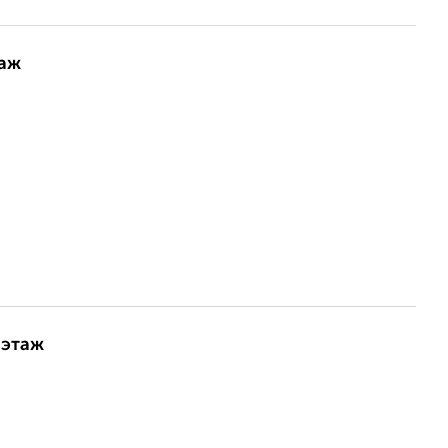
таж
 этаж