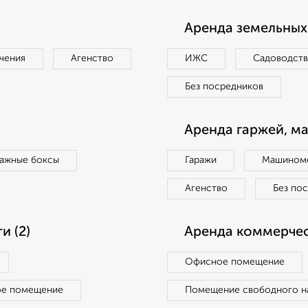
Аренда земельных 
чения
Агенство
ИЖС
Садоводст
Без посредников
Аренда гаржей, м
ражные боксы
Гаражи
Машиноме
Агенство
Без по
 (2)
Аренда коммерчес
Офисное помещение
ое помещение
Помещение свободного н