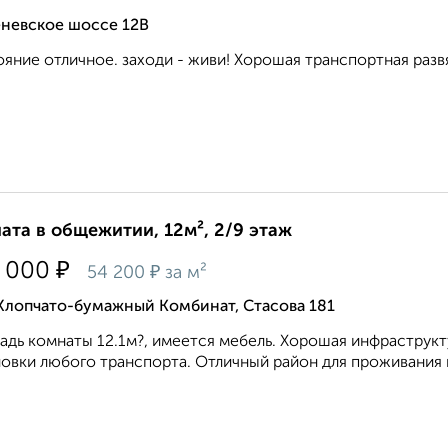
еневское шоссе 12В
яние отличное. заходи - живи! Хорошая транспортная развя
ата в общежитии, 12м², 2/9 этаж
₽
 000
₽
54 200
за м²
Хлопчато-бумажный Комбинат, Стасова 181
дь комнаты 12.1м?, имеется мебель. Хорошая инфраструкту
овки любого транспорта. Отличный район для проживания и д