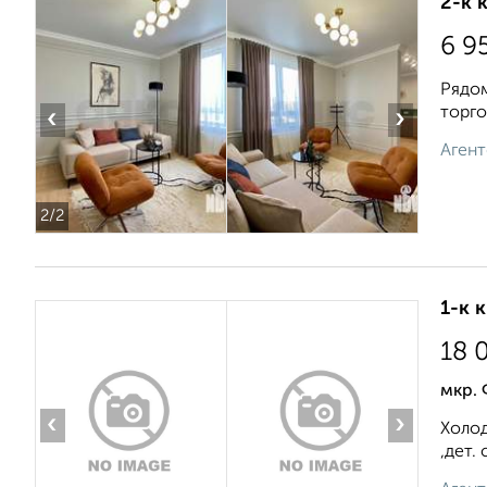
2-к 
6 9
Рядом
торго
‹
›
Агент
2
/2
1-к 
18 
мкр.
‹
›
Холод
,дет.