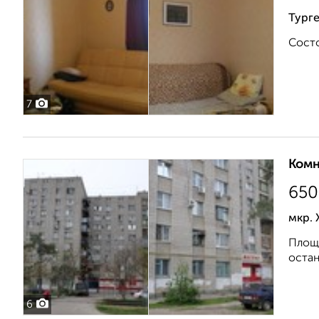
Тург
Состо
7
Комн
650
мкр. 
Площа
остан
6