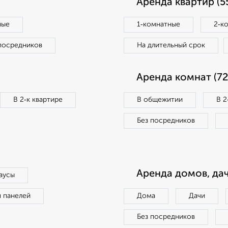
Аренда квартир (5
ные
1‑комнатные
2‑к
посредников
На длительный срок
Аренда комнат (72
В 2‑к квартире
В общежитии
В 2
Без посредников
Аренда домов, дач
аусы
п панелей
Дома
Дачи
Без посредников