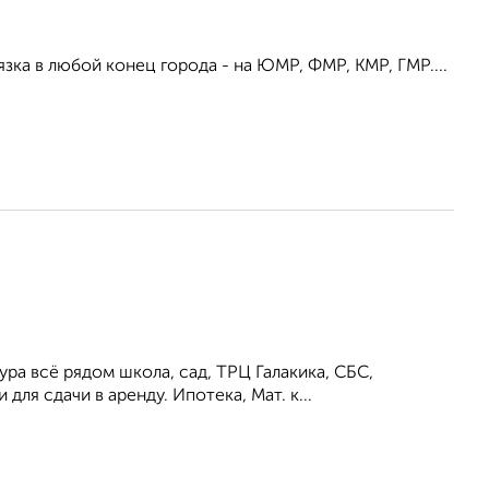
зка в любой конец города - на ЮМР, ФМР, КМР, ГМР....
ра всё рядом школа, сад, ТРЦ Галакика, СБС,
ля сдачи в аренду. Ипотека, Мат. к...