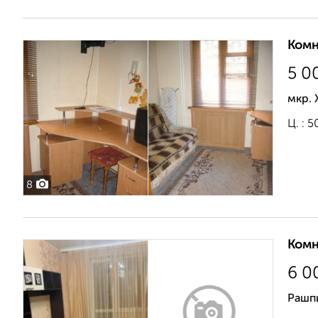
Комн
5 0
мкр.
Ц. : 5
8
Комн
6 0
Рашп