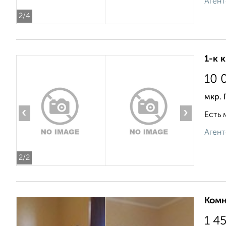
Агент
2
/4
1-к 
10 
мкр. 
‹
›
Есть 
Агент
2
/2
Комн
1 4