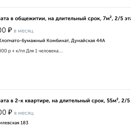
ата в общежитии, на длительный срок, 7м², 2/5 э
₽
00
в месяц
 Хлопчато-бумажный Комбинат, Дунайская 44А
000 р + к/пл Для 1 человека....
ата в 2-к квартире, на длительный срок, 55м², 2/5
₽
00
в месяц
илевская 183