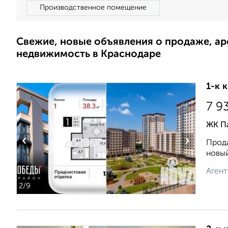
Производственное помещение
Свежие, новые объявления о продаже, а
недвижимость в Краснодаре
1-к 
7 9
ЖК П
‹
›
Прода
новый
Агент
2
/9