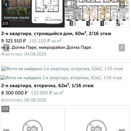
‹
›
2
/2
2-к квартира, строящийся дом, 60м², 2/16 этаж
₽
₽
9 321 510
155 100
за м²
‹
›
мкр. Догма Парк, микрорайон Догма Парк
Агентство, 04.08.2026
2-к квартира, вторичка, 62м², 1/16 этаж
₽
₽
8 300 000
133 900
за м²
Агентство, 06.08.2026
2
/2