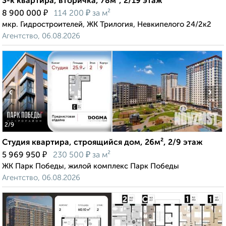
3-к квартира, вторичка, 78м², 2/19 этаж
₽
₽
8 900 000
114 200
за м²
мкр. Гидростроителей, ЖК Трилогия, Невкипелого 24/2к2
Агентство, 06.08.2026
‹
›
2
/9
Студия квартира, строящийся дом, 26м², 2/9 этаж
₽
₽
5 969 950
230 500
за м²
ЖК Парк Победы, жилой комплекс Парк Победы
Агентство, 06.08.2026