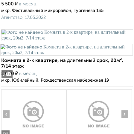
₽
5 500
в месяц
мкр. Фестивальный микрорайон, Тургенева 135
Агентство, 17.05.2022
Комната в 2-к квартире, на длительный срок, 20м²,
7/14 этаж
₽
5 000
в месяц
3
мкр. Юбилейный, Рождественская набережная 19
‹
›
2
/8