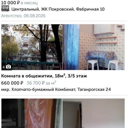
₽
10 000
в месяц
2
/4
мкр. Центральный, ЖК Покровский, Фабричная 10
Агентство, 06.08.2026
4
Комната в общежитии, 18м², 3/5 этаж
₽
₽
660 000
36 700
за м²
мкр. Хлопчато-бумажный Комбинат, Таганрогская 24