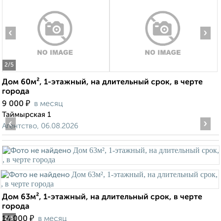
‹
›
2
/5
Дом 60м², 1-этажный, на длительный срок, в черте
города
₽
9 000
в месяц
Таймырская 1
‹
›
Агентство, 06.08.2026
Дом 63м², 1-этажный, на длительный срок, в черте
города
₽
14 000
в месяц
2
/5