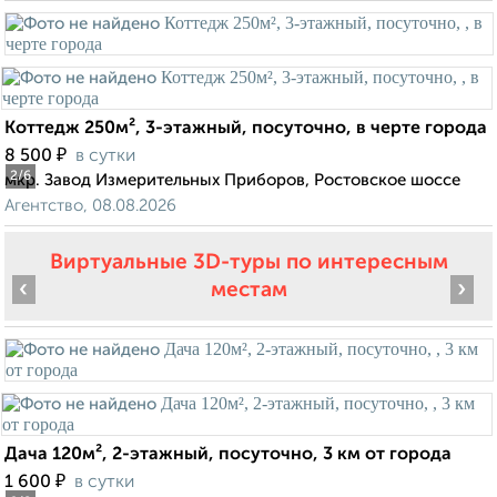
Коттедж 250м², 3-этажный, посуточно, в черте города
₽
8 500
в сутки
2
/6
мкр. Завод Измерительных Приборов, Ростовское шоссе
Агентство, 08.08.2026
Виртуальные 3D-туры по интересным
‹
›
местам
Дача 120м², 2-этажный, посуточно, 3 км от города
₽
1 600
в сутки