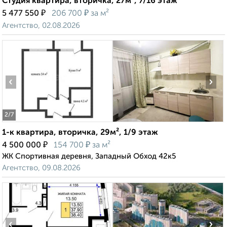
Студия квартира, вторичка, 27м², 7/16 этаж
₽
₽
5 477 550
206 700
за м²
Агентство, 02.08.2026
‹
›
2
/7
1-к квартира, вторичка, 29м², 1/9 этаж
₽
₽
4 500 000
154 700
за м²
ЖК Спортивная деревня, Западный Обход 42к5
Агентство, 09.08.2026
‹
›