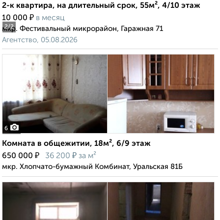
2-к квартира, на длительный срок, 55м², 4/10 этаж
₽
10 000
в месяц
2
/2
мкр. Фестивальный микрорайон, Гаражная 71
Агентство, 05.08.2026
6
Комната в общежитии, 18м², 6/9 этаж
₽
₽
650 000
36 200
за м²
мкр. Хлопчато-бумажный Комбинат, Уральская 81Б