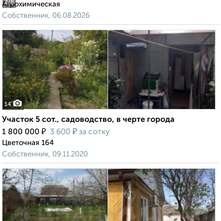
2
/8
Агрохимическая
Собственник, 06.08.2026
14
Участок 5 сот., садоводство, в черте города
₽
₽
1 800 000
3 600
за сотку
Цветочная 164
Собственник, 09.11.2020