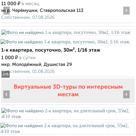
₽
11 000
в месяц
‹
›
мкр. Черёмушки, Ставропольская 113
Собственник, 07.08.2026
1-к квартира, посуточно, 30м², 1/16 этаж
₽
1 000
в сутки
мкр. Молодёжный, Душистая 29
Собственник, 01.08.2026
2
/6
Виртуальные 3D-туры по интересным
‹
›
местам