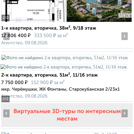
2
/2
1-к квартира, вторичка, 38м², 9/18 этаж
‹
₽
₽
›
12 806 400
333 500
за м²
Агентство, 09.08.2026
2-к квартира, вторичка, 51м², 11/16 этаж
₽
₽
7 750 000
152 900
за м²
мкр. Черёмушки, ЖК Фонтаны, Старокубанская 2/23к1
Агентство, 09.08.2026
2
/2
Виртуальные 3D-туры по интересным
‹
›
местам