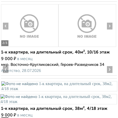
‹
›
2
/3
1-к квартира, на длительный срок, 40м², 10/16 этаж
₽
9 000
в месяц
мкр. Восточно-Кругликовский, Героев-Разведчиков 34
‹
›
Агентство, 28.07.2026
1-к квартира, на длительный срок, 38м², 4/18 этаж
₽
9 000
в месяц