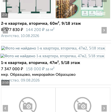
2
/2
2-к квартира, вторичка, 60м², 9/18 этаж
‹
₽
₽
›
8 677 830
144 200
за м²
Агентство, 10.08.2026
1-к квартира, вторичка, 47м², 5/18 этаж
₽
₽
7 347 000
158 000
за м²
мкр. Образцово, микрорайон Образцово
Агентство, 09.08.2026
2
/10
‹
›