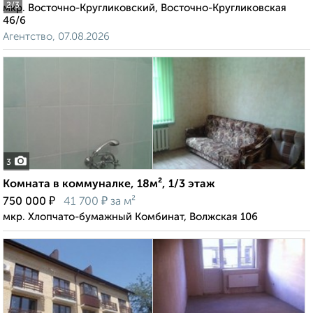
2
/3
мкр. Восточно-Кругликовский, Восточно-Кругликовская
46/6
Агентство, 07.08.2026
3
Комната в коммуналке, 18м², 1/3 этаж
₽
₽
750 000
41 700
за м²
мкр. Хлопчато-бумажный Комбинат, Волжская 106