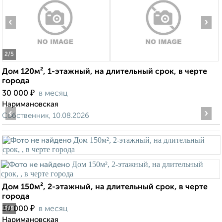
‹
›
2
/5
Дом 120м², 1-этажный, на длительный срок, в черте
города
₽
30 000
в месяц
Наримановская
‹
›
Собственник, 10.08.2026
Дом 150м², 2-этажный, на длительный срок, в черте
города
₽
30 000
в месяц
2
/8
Наримановская