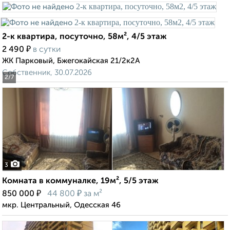
2-к квартира, посуточно, 58м², 4/5 этаж
₽
2 490
в сутки
ЖК Парковый, Бжегокайская 21/2к2А
Собственник, 30.07.2026
2
/7
3
Комната в коммуналке, 19м², 5/5 этаж
₽
₽
850 000
44 800
за м²
мкр. Центральный, Одесская 46