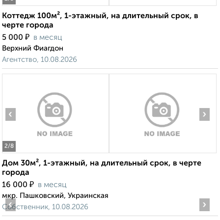
Коттедж 100м², 1-этажный, на длительный срок, в
черте города
₽
5 000
в месяц
Верхний Фиагдон
Агентство, 10.08.2026
‹
›
2
/8
Дом 30м², 1-этажный, на длительный срок, в черте
города
₽
16 000
в месяц
мкр. Пашковский, Украинская
‹
›
Собственник, 10.08.2026