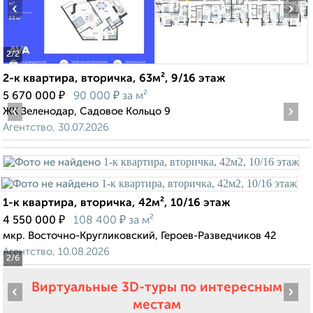
‹
›
2
/2
2-к квартира, вторичка, 63м², 9/16 этаж
₽
₽
5 670 000
90 000
за м²
‹
›
ЖК Зеленодар, Садовое Кольцо 9
Агентство, 30.07.2026
1-к квартира, вторичка, 42м², 10/16 этаж
₽
₽
4 550 000
108 400
за м²
мкр. Восточно-Кругликовский, Героев-Разведчиков 42
Агентство, 10.08.2026
2
/6
Виртуальные 3D-туры по интересным
‹
›
местам