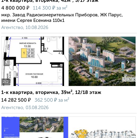
1-к квартира, вторичка, 42м², 5/17 этаж
₽
₽
4 800 000
114 300
за м²
мкр. Завод Радиоизмерительных Приборов, ЖК Парус,
имени Сергея Есенина 110к1
Агентство, 10.08.2026
‹
›
2
/2
1-к квартира, вторичка, 39м², 12/18 этаж
₽
₽
14 282 500
362 500
за м²
Агентство, 03.08.2026