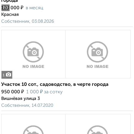
города
₽
120 000
в месяц
2
/3
Красная
Собственник, 03.08.2026
1
Участок 10 сот., садоводство, в черте города
₽
₽
950 000
1 000
за сотку
Вишнёвая улица 3
Собственник, 14.07.2020