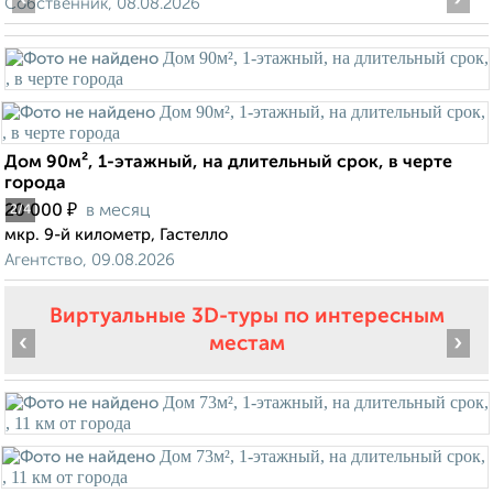
Собственник, 08.08.2026
Дом 90м², 1-этажный, на длительный срок, в черте
города
₽
20 000
в месяц
2
/4
мкр. 9-й километр, Гастелло
Агентство, 09.08.2026
Виртуальные 3D-туры по интересным
‹
›
местам