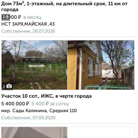
Дом 73м², 1-этажный, на длительный срок, 11 км от
города
₽
15 000
в месяц
2
/8
НСТ ЗАРЯ,МАЙСКАЯ ,43
Собственник, 28.07.2026
3
Участок 10 сот., ИЖС, в черте города
₽
₽
5 400 000
5 400
за сотку
мкр. Сады Калинина, Средняя 110
Собственник, 07.09.2020