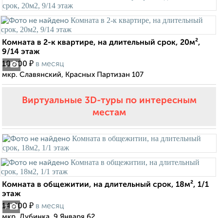
Комната в 2-к квартире, на длительный срок, 20м²,
9/14 этаж
₽
10 000
в месяц
5
мкр. Славянский, Красных Партизан 107
Виртуальные 3D-туры по интересным
местам
Комната в общежитии, на длительный срок, 18м², 1/1
этаж
₽
14 000
в месяц
7
мкр. Дубинка, 9 Января 62