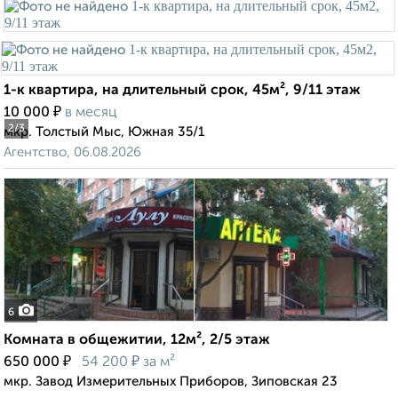
1-к квартира, на длительный срок, 45м², 9/11 этаж
₽
10 000
в месяц
2
/3
мкр. Толстый Мыс, Южная 35/1
Агентство, 06.08.2026
6
Комната в общежитии, 12м², 2/5 этаж
₽
₽
650 000
54 200
за м²
мкр. Завод Измерительных Приборов, Зиповская 23