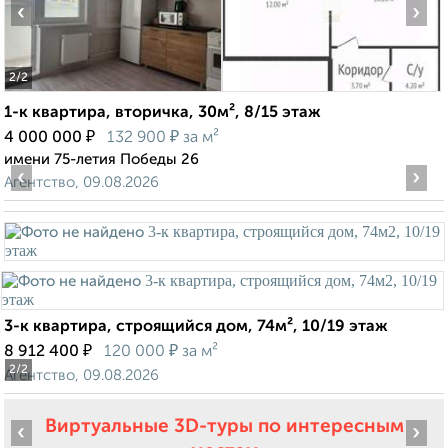
‹
›
2
/2
1-к квартира, вторичка, 30м², 8/15 этаж
₽
₽
4 000 000
132 900
за м²
имени 75-летия Победы 26
‹
›
Агентство, 09.08.2026
3-к квартира, строящийся дом, 74м², 10/19 этаж
₽
₽
8 912 400
120 000
за м²
2
/2
Агентство, 09.08.2026
Виртуальные 3D-туры по интересным
‹
›