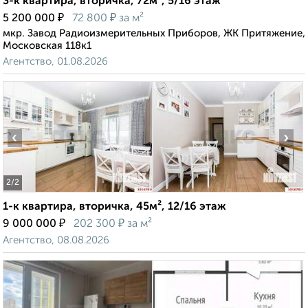
3-к квартира, вторичка, 72м², 5/16 этаж
₽
₽
5 200 000
72 800
за м²
мкр. Завод Радиоизмерительных Приборов, ЖК Притяжение,
Московская 118к1
Агентство, 01.08.2026
‹
›
2
/2
1-к квартира, вторичка, 45м², 12/16 этаж
₽
₽
9 000 000
202 300
за м²
Агентство, 08.08.2026