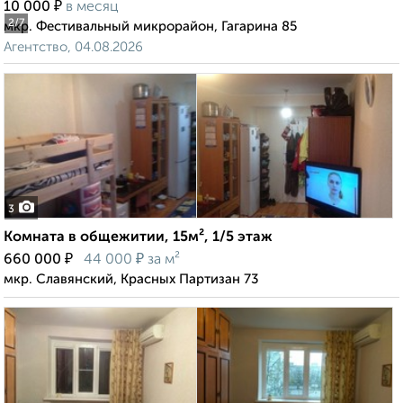
₽
10 000
в месяц
2
/7
мкр. Фестивальный микрорайон, Гагарина 85
Агентство, 04.08.2026
3
Комната в общежитии, 15м², 1/5 этаж
₽
₽
660 000
44 000
за м²
мкр. Славянский, Красных Партизан 73