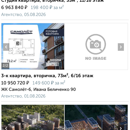
Студия квартира, вторичка, 35м², 11/16 этаж
₽
₽
6 963 840
198 400
за м²
Агентство, 05.08.2026
‹
›
2
/2
3-к квартира, вторичка, 73м², 6/16 этаж
₽
₽
10 950 720
149 600
за м²
ЖК Самолёт-6, Ивана Беличенко 90
Агентство, 01.08.2026
‹
›