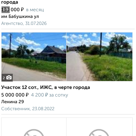
города
₽
130 000
в месяц
2
/8
им Бабушкина ул
Агентство, 31.07.2026
2
Участок 12 сот., ИЖС, в черте города
₽
₽
5 000 000
4 200
за сотку
Ленина 29
Собственник, 23.08.2022