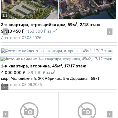
2
/2
2-к квартира, строящийся дом, 59м², 2/18 этаж
‹
₽
₽
›
9 010 450
153 500
за м²
Агентство, 07.08.2026
1-к квартира, вторичка, 45м², 17/17 этаж
₽
₽
4 000 000
89 100
за м²
мкр. Молодёжный, ЖК Абрикос, 5-я Дорожная 68к1
Агентство, 08.08.2026
2
/2
‹
›