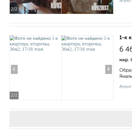
Агент
2
/2
1-к 
6 4
мкр.
‹
›
Образ
Ямаль
Агент
2
/2