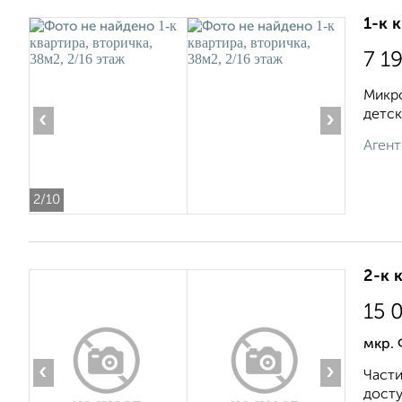
1-к 
7 1
Микро
детск
‹
›
Агент
2
/10
2-к 
15 
мкр.
‹
›
Части
досту