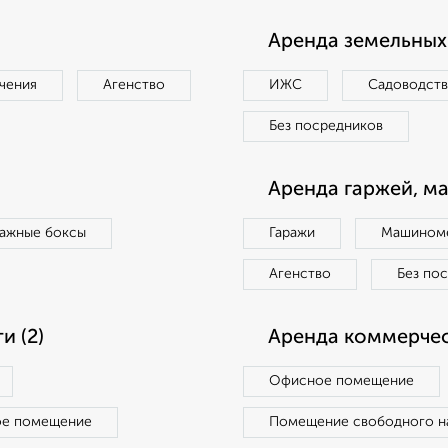
Аренда земельных 
чения
Агенство
ИЖС
Садоводст
Без посредников
Аренда гаржей, м
ражные боксы
Гаражи
Машиноме
Агенство
Без по
 (2)
Аренда коммерчес
Офисное помещение
ое помещение
Помещение свободного н