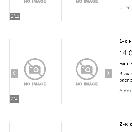
Собст
2
/11
1-к 
14 
мкр. 
‹
›
В ква
распо
Агент
2
/4
2-к 