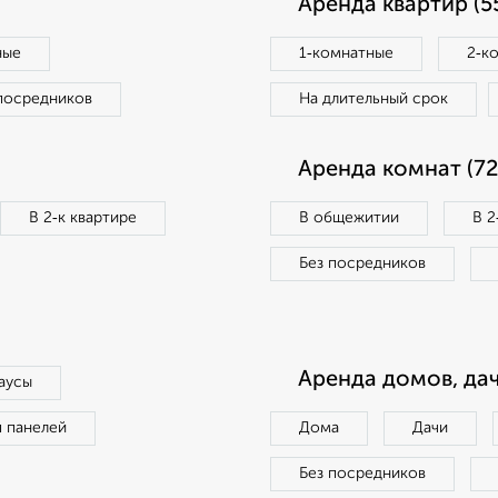
Аренда квартир (5
ные
1‑комнатные
2‑к
посредников
На длительный срок
Аренда комнат (72
В 2‑к квартире
В общежитии
В 2
Без посредников
Аренда домов, дач
аусы
п панелей
Дома
Дачи
Без посредников