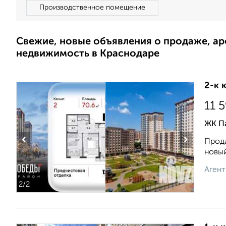
Производственное помещение
Свежие, новые объявления о продаже, а
недвижимость в Краснодаре
2-к 
11 
ЖК П
‹
›
Прода
новый
Агент
2
/2