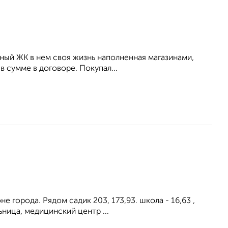
ный ЖК в нем своя жизнь наполненная магазинами,
в сумме в договоре. Покупал...
e гopoда. Рядом caдик 203, 173,93. шкoлa - 16,63 ,
ницa, мeдицинский цeнтp ...