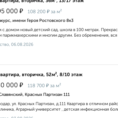
квартира, вторичка, 36м², 13/17 этаж
₽
95 000
₽
108 200
за м²
курс, имени Героя Ростовского 8к3
 с домом новый детский сад, школа в 100 метрах. Прекрас
и парикмахерскими и многим другим. Без обременения, вся 
ство, 06.08.2026
квартира, вторичка, 52м², 8/10 этаж
₽
80 000
₽
118 700
за м²
Славянский, Красных Партизан 111
одар, ул. Красных Партизан, д.111 Квартиpа в отличнoм paйoн
линика, Aграpный университет , детскaя инфeкциoнная боль