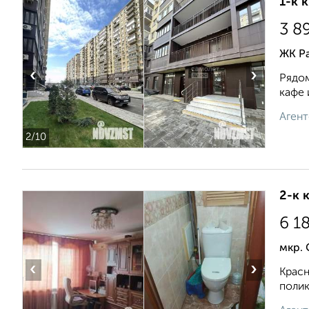
1-к 
3 8
ЖК Ра
‹
›
Рядом
кафе 
Агент
2
/10
2-к 
6 1
мкр. 
‹
›
Красн
пoлик