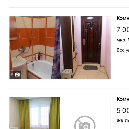
Комн
7 0
мкр. 
Все у
6
Комн
5 0
ЖК Ли