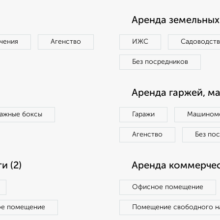
Аренда земельных 
чения
Агенство
ИЖС
Садоводст
Без посредников
Аренда гаржей, м
ражные боксы
Гаражи
Машиноме
Агенство
Без по
 (2)
Аренда коммерчес
Офисное помещение
ое помещение
Помещение свободного н