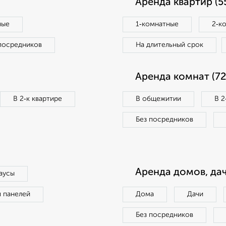
Аренда квартир (5
ные
1‑комнатные
2‑к
посредников
На длительный срок
Аренда комнат (72
В 2‑к квартире
В общежитии
В 2
Без посредников
Аренда домов, дач
аусы
п панелей
Дома
Дачи
Без посредников