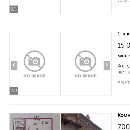
Собст
2
/1
1-к 
15 
мкр. 
‹
›
Холод
,дет.
Агент
2
/3
Комн
700