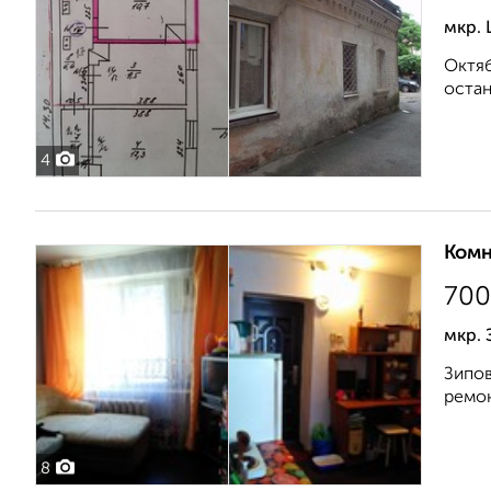
мкр. 
Октяб
остан
4
Комн
700
мкр. 
Зипов
ремон
8