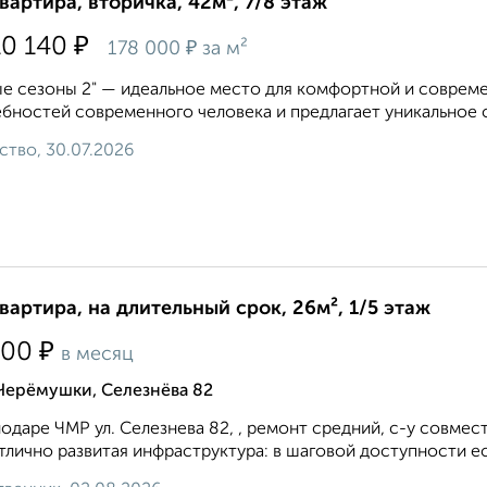
квартира, вторичка, 42м², 7/8 этаж
₽
10 140
₽
178 000
за м²
е сезоны 2" — идеальное место для комфортной и совреме
бностей современного человека и предлагает уникальное с
ство, 30.07.2026
квартира, на длительный срок, 26м², 1/5 этаж
₽
000
в месяц
Черёмушки, Селезнёва 82
одаре ЧМР ул. Селезнева 82, , ремонт средний, с-у совмест
тлично развитая инфраструктура: в шаговой доступности ест