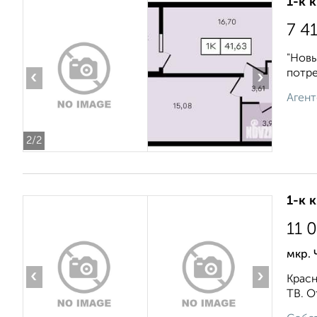
1-к 
7 4
"Новы
потре
‹
›
Агент
2
/2
1-к 
11 
мкр. 
‹
›
Красн
ТВ. О