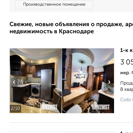
Производственное помещение
Свежие, новые объявления о продаже, а
недвижимость в Краснодаре
1-к 
3 0
мкр. 
‹
›
Прода
В ква
Собст
2
/10