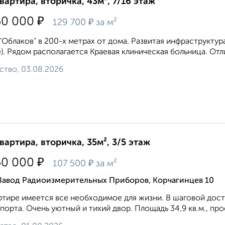
квартира, вторичка, 43м², 7/16 этаж
₽
50 000
₽
129 700
за м²
"Облаков" в 200-х метрах от дома. Развитая инфраструктур
). Рядом располагается Краевая клиническая больница. Отли
ство, 03.08.2026
квартира, вторичка, 35м², 3/5 этаж
₽
50 000
₽
107 500
за м²
 Завод Радиоизмерительных Приборов, Корчагинцев 10
ртире имеется все необходимое для жизни. В шаговой дос
порта. Очень уютный и тихий двор. Площадь 34,9 кв.м., прост