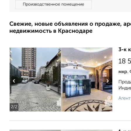
Производственное помещение
Свежие, новые объявления о продаже, а
недвижимость в Краснодаре
3-к 
18 
мкр. 
‹
›
Прода
Индив
Агент
2
/2