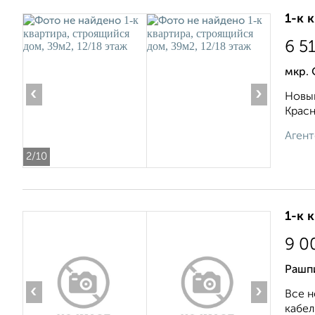
1-к 
6 5
мкр.
‹
›
Новый
Красн
Агент
2
/10
1-к 
9 0
Рашпи
‹
›
Все н
кабел