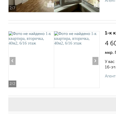
Агент
2
/7
1-к 
4 6
мкр. 
‹
›
У вас
16-эт
Агент
2
/2