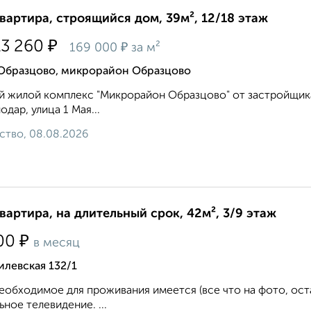
квартира, строящийся дом, 39м², 12/18 этаж
₽
13 260
₽
169 000
за м²
 Образцово, микрорайон Образцово
 жилой комплекс "Микрорайон Образцово" от застройщика
одар, улица 1 Мая...
ство, 08.08.2026
квартира, на длительный срок, 42м², 3/9 этаж
₽
00
в месяц
левская 132/1
еобходимое для проживания имеется (все что на фото, ост
ьное телевидение. ...