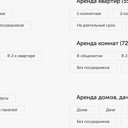
Аренда квартир (5
ные
1‑комнатные
2‑к
посредников
На длительный срок
Аренда комнат (72
В 2‑к квартире
В общежитии
В 2
Без посредников
Аренда домов, дач
аусы
п панелей
Дома
Дачи
Без посредников