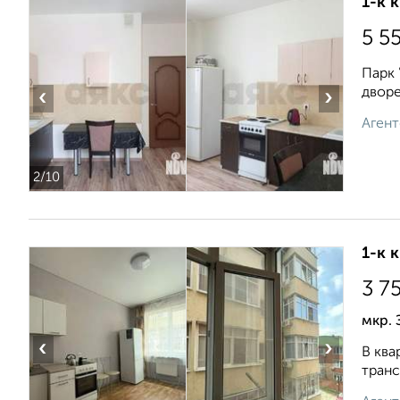
1-к 
5 5
Парк 
дворе
‹
›
Агент
2
/10
1-к 
3 7
мкр.
‹
›
В ква
транс