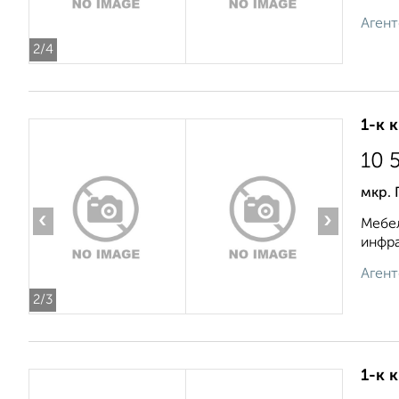
Агент
2
/4
1-к 
10 
мкр. 
‹
›
Мебел
инфра
Агент
2
/3
1-к 