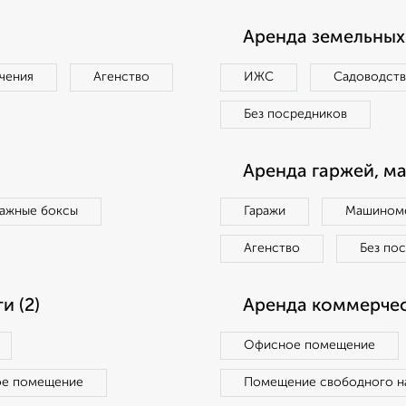
Аренда земельных 
чения
Агенство
ИЖС
Садоводст
Без посредников
Аренда гаржей, м
ражные боксы
Гаражи
Машиноме
Агенство
Без по
 (2)
Аренда коммерчес
Офисное помещение
ое помещение
Помещение свободного н