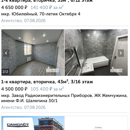
1-к квартира, вторичка, 33м², 6/12 этаж
₽
₽
4 650 000
141 400
за м²
мкр. Юбилейный, 70-летия Октября 4
Агентство, 07.08.2026
‹
›
2
/2
1-к квартира, вторичка, 43м², 3/16 этаж
₽
₽
4 500 000
105 400
за м²
мкр. Завод Радиоизмерительных Приборов, ЖК Жемчужина,
имени Ф.И. Шаляпина 30/1
Агентство, 07.08.2026