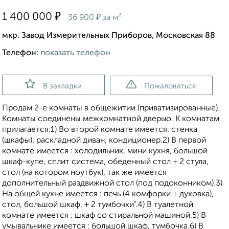
₽
1 400 000
₽
36 900
за м²
мкр. Завод Измерительных Приборов, Московская 88
Телефон:
показать телефон
В закладки
Пожаловаться
Продам 2-е комнаты в общежитии (приватизированные).
Комнаты соединены межкомнатной дверью. К комнатам
прилагается:1) Во второй комнате имеется: стенка
(шкафы), раскладной диван, кондиционер.2) В первой
комнате имеется : холодильник, мини кухня, большой
шкаф-купе, сплит система, обеденный стол + 2 стула,
стол (на котором ноутбук), так же имеется
дополнительный раздвижной стол (под подоконником).3)
На общей кухне имеется : печь (4 комфорки + духовка),
стол, большой шкаф, + 2 тумбочки".4) В туалетной
комнате имеется : шкаф со стиральной машиной.5) В
умывальнике имеется : большой шкаф, тумбочка.6) В