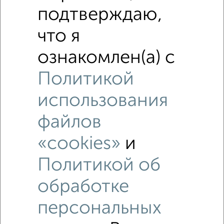
подтверждаю,
что я
ознакомлен(а) с
Политикой
использования
файлов
«cookies»
и
Политикой об
обработке
персональных
Рядом, с меньшей ценой
Недалеко от Московская 88 с ценой ниже