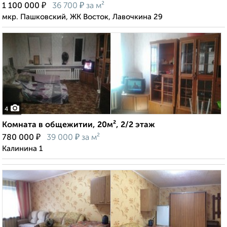
₽
₽
1 100 000
36 700
за м²
мкр. Пашковский, ЖК Восток, Лавочкина 29
4
Комната в общежитии, 20м², 2/2 этаж
₽
₽
780 000
39 000
за м²
Калинина 1