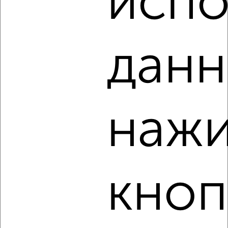
испо
данн
4
Комната в 2-к квартире, на длительный срок, 16м²,
нажи
5/17 этаж
₽
5 000
в месяц
мкр. имени Маршала Жукова, Александра Покрышкина 2/1
Агентство, 17.01.2023
кноп
Виртуальные 3D-туры по интересным
местам