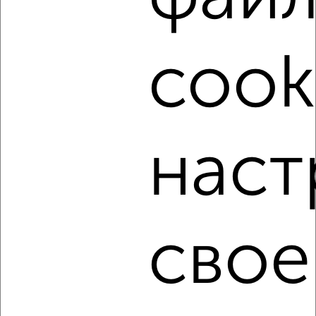
cook
1
Комната в 2-к квартире, на длительный срок, 18м², 5/9
наст
этаж
₽
5 500
в месяц
мкр. Центральный, Гудимы 30
Агентство, 23.08.2022
свое