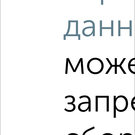
Комната в 2-к квартире, на длительный срок, 18м²,
5/10 этаж
данн
₽
6 000
в месяц
мкр. Горгаз, Кубанская набережная 4
Агентство, 04.10.2022
мож
2
запр
Комната в 2-к квартире, на длительный срок, 20м², 4/9
этаж
₽
5 000
в месяц
мкр. Фестивальный микрорайон, Тургенева 151
Агентство, 05.09.2022