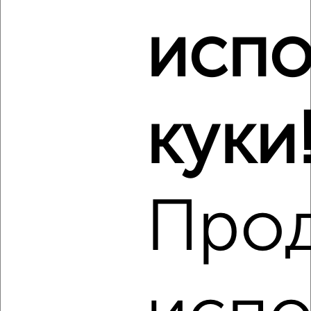
4
испо
Комната в 2-к квартире, на длительный срок, 15м²,
4/10 этаж
₽
6 000
в месяц
мкр. Юбилейный, Думенко 10
Агентство, 17.01.2023
куки
Про
5
Комната в 2-к квартире, на длительный срок, 14м², 4/5
этаж
₽
7 000
в месяц
Свободы 6
Агентство, 17.01.2023