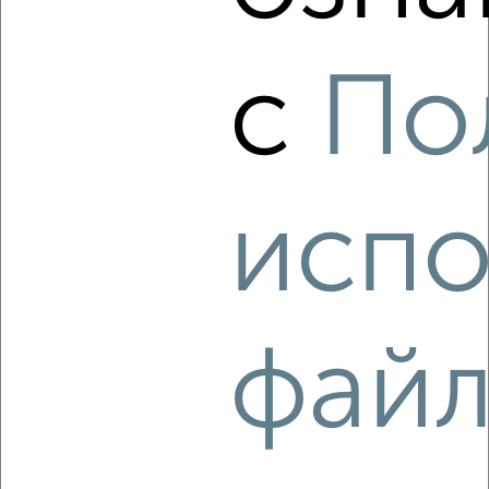
Комната в 2-к квартире, на длительный срок, 15м², 3/5
этаж
₽
6 000
в месяц
с
По
мкр. Черёмушки, Старокубанская 117
Агентство, 17.01.2023
испо
4
Комната в 2-к квартире, на длительный срок, 18м², 4/5
фай
этаж
₽
5 000
в месяц
Рашпилевская 12
Агентство, 04.10.2022