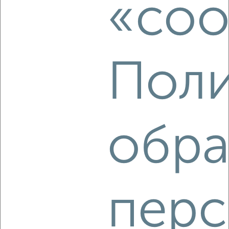
«coo
Поли
4
Комната в 2-к квартире, на длительный срок, 18м², 4/5
этаж
₽
5 000
в месяц
Рашпилевская 142
обра
Агентство, 04.10.2022
перс
4