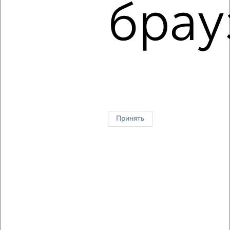
брау
1
Комната в 2-к квартире, на длительный срок, 18м²,
4/16 этаж
₽
5 000
в месяц
мкр. Центральный, Коммунаров 57
Агентство, 23.08.2022
↑ НАВЕРХ К МЕНЮ
Принять
Контакты
Политика конфиденциальности
Пользовательское соглашение
Краснодар, улица 40 лет Победы 403
© 2015–2026
Сайт-доска объявлений недвижимости
О проекте
Реклама на портале
Новости
Статьи
Блог
Риэлторы
Агентства
Застройщики
Ипотечный калькулятор
Консультации по недвижимости
Разместить объявление
Скачать приложение
Соцсети (vk.com | t.me | dzen.ru)