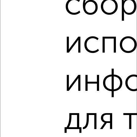
сбор
испо
1
Комната в 2-к квартире, на длительный срок, 18м², 3/7
этаж
₽
5 000
в месяц
инф
Рашпилевская 7/1
Агентство, 23.08.2022
для 