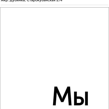
мкр. Дубинка, Старокубанская 2/4
8
Комната в 4-к квартире, посуточно, 138м², 2/2 этаж
₽
2 250
в сутки
Колхозная 42
Собственник, 20.01.2023
Мы