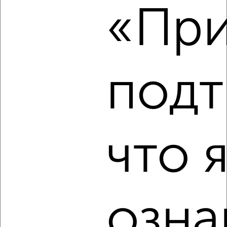
«При
2
подт
Комната в 2-к квартире, на длительный срок, 17м², 2/5
этаж
₽
7 000
в месяц
мкр. Завод Измерительных Приборов, Ростовское шоссе 6
Агентство, 17.01.2023
что 
озна
3