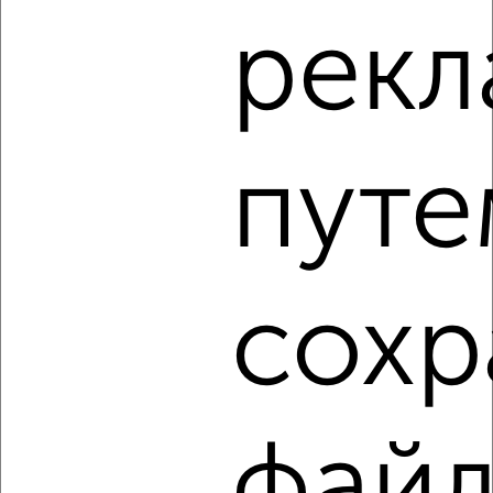
1
рек
Комната в 2-к квартире, на длительный срок, 17м², 4/5
этаж
₽
5 500
в месяц
Тургеневское Шоссе 1Лк2
Агентство, 23.08.2022
путе
сохр
1
Комната в 2-к квартире, на длительный срок, 16м², 3/5
этаж
₽
6 000
в месяц
мкр. Центральный, Постовая 69
фай
Агентство, 23.08.2022