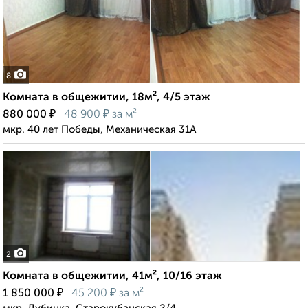
8
Комната в общежитии, 18м², 4/5 этаж
₽
₽
880 000
48 900
за м²
мкр. 40 лет Победы, Механическая 31А
2
Комната в общежитии, 41м², 10/16 этаж
₽
₽
1 850 000
45 200
за м²