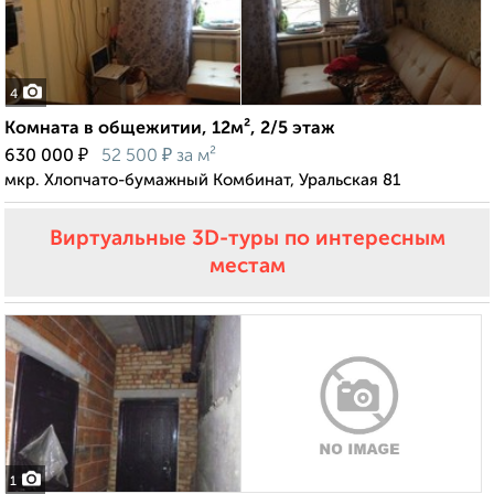
4
Комната в общежитии, 12м², 2/5 этаж
₽
₽
630 000
52 500
за м²
мкр. Хлопчато-бумажный Комбинат, Уральская 81
Виртуальные 3D-туры по интересным
местам
1