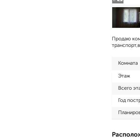
Продаю ком
транспорт,
Комната
Этаж
Всего эт
Год пост
Планиро
Располо