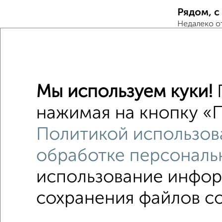
Рядом, с
Недалеко о
Комнаты
Поиск по с
Мы используем куки!
микрора
нажимая на кнопку «П
не перв
Политикой использов
площадь
обработке персональ
использование инфор
сохранения файлов co
В общежитии