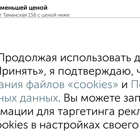
 меньшей ценой
т Таманская 156 с ценой ниже
 в общежитии
хожим параметрам:
Продолжая использовать д
йон Черёмушки
на улице Таманская
без поср
ринять», я подтверждаю, ч
ый этаж
не последний этаж
в малоэтажном до
ания файлов «cookies»
и
П
ю до 20 м²
С домофоном
ных данных
. Вы можете за
мации для таргетинга рек
okies в настройках своего
В коммуналке
В двухкомнатной квартире
Без пос