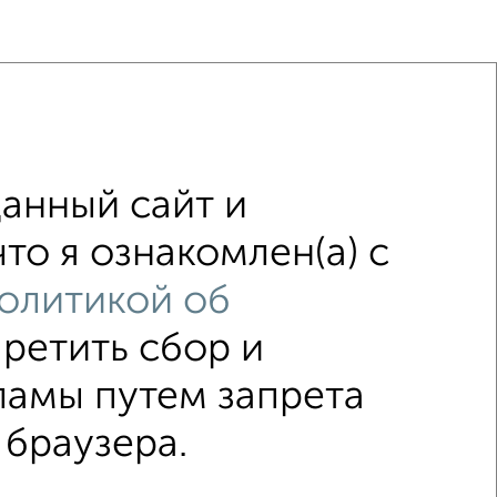
анный сайт и
едников
в кирпичном доме
то я ознакомлен(а) с
ме
без балкона
Цена до 800 000 руб.
олитикой об
претить сбор и
↑ НАВЕРХ К МЕНЮ
ламы путем запрета
 браузера.
редников