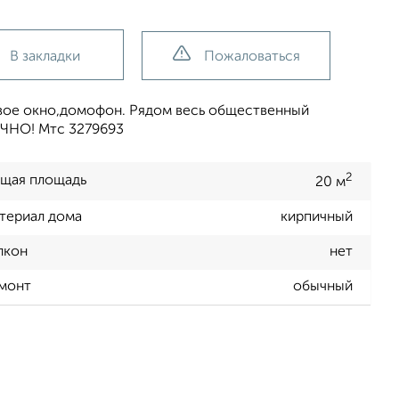
В закладки
Пожаловаться
овое окно,домофон. Рядом весь общественный
ОЧНО! Мтс 3279693
2
щая площадь
20 м
териал дома
кирпичный
лкон
нет
монт
обычный