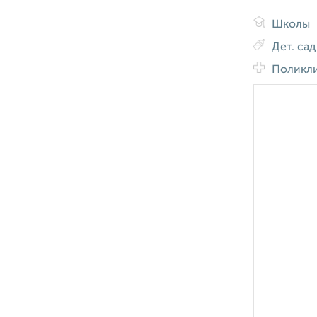
Школы
Дет. са
Поликл