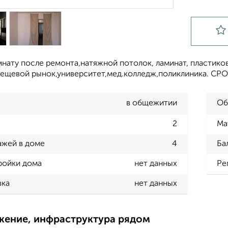
нату после ремонта,натяжной потолок, ламинат, пластик
вещевой рынок,университет,мед.колледж,поликлиника. СР
в общежитии
Об
2
Ма
ажей в доме
4
Ба
ройки дома
нет данных
Ре
вка
нет данных
жение, инфраструктура рядом