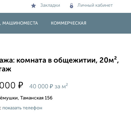
Закладки
Личный кабинет
И, МАШИНОМЕСТА
КОММЕРЧЕСКАЯ
ажа: комната в общежитии, 20м²,
таж
₽
 000
₽
40 000
за м²
рёмушки, Таманская 156
:
показать телефон