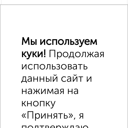
Мы используем
куки!
Продолжая
использовать
данный сайт и
нажимая на
кнопку
«Принять», я
Похожие предложения рядом
Дома недалеко от Кольцевой проезд