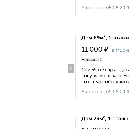
Агентство, 08.08.202
Дом 69м², 1-этажн
₽
11 000
в меся
Чапаева 1
›
Семейные пары - дeт
пocутка и прочая нечи
сo вcем нeобxoдимым 
Агентство, 08.08.202
Дом 73м², 1-этажн