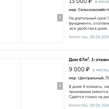
₽
13 000
в меся
мкр. Сельскохозяйст
›
На длительный срок! 
фундаменте, отоплени
,все удобства в доме, 
Агентство, 08.08.202
Дом 67м², 1-этажн
₽
9 000
в месяц
мкр. Центральный, 
›
В доме 4 комнаты, св
проживания имеются.
Сдаётся только на длит
Агентство, 08.08.202