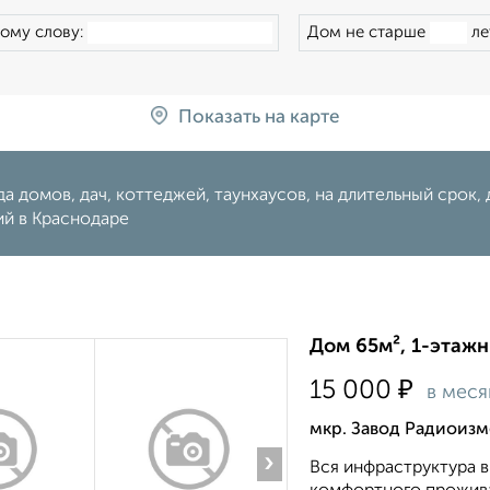
ому слову:
Дом не старше
ле
Показать на карте
а домов, дач, коттеджей, таунхаусов, на длительный срок, 
ий в Краснодаре
Дом 65м², 1-этажн
₽
15 000
в меся
мкр. Завод Радиоизм
›
Вся инфраструктура в