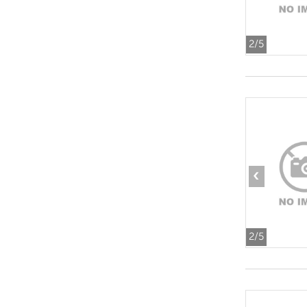
2
/5
‹
2
/5