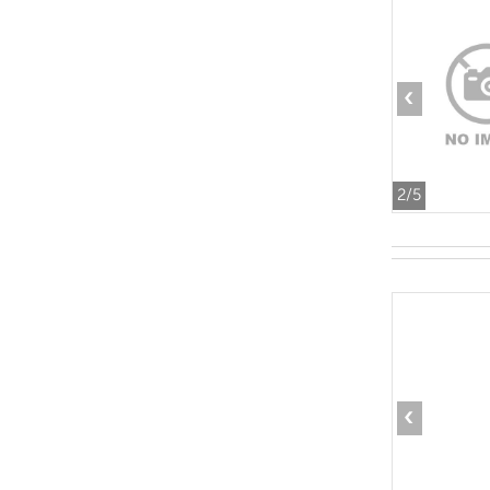
‹
2
/5
‹