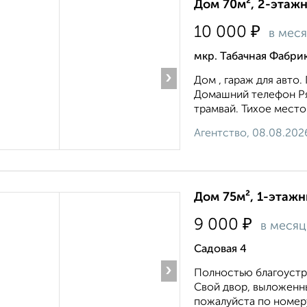
Дом 70м², 2-этажн
₽
10 000
в мес
мкр. Табачная Фабри
›
Дом , гараж для авто
Домашний телефон Ряд
трамвай. Тихое место. 
Агентство, 08.08.202
Дом 75м², 1-этажн
₽
9 000
в месяц
Садовая 4
›
Полностью благоустро
Свой двор, выложенны
пожалуйста по номеру