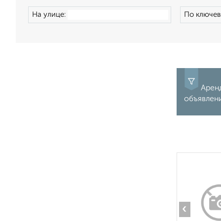
На улице:
По ключев
Аренд
объявлен
‹