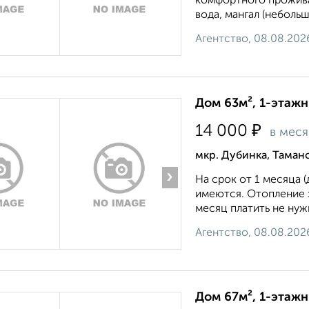
комфортного проживан
вода, мангал (неболь
Агентство, 08.08.202
Дом 63м², 1-этажн
₽
14 000
в мес
мкр. Дубинка, Таманс
›
На срок от 1 месяца 
имеются. Отопление э
месяц платить не нужн
Агентство, 08.08.202
Дом 67м², 1-этажн