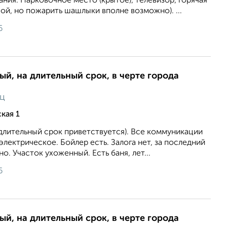
ия. Парковочное место (крытое), телевизор, горячая
шой, но пожарить шашлыки вполне возможно). ...
6
ый, на длительный срок, в черте города
яц
кая 1
(длительный срок приветствуется). Все коммуникации
лектрическое. Бойлер есть. Залога нет, за последний
о. Участок ухоженный. Есть баня, лет...
6
ый, на длительный срок, в черте города