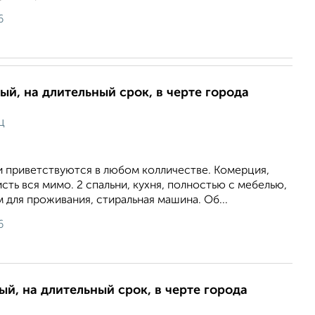
6
ый, на длительный срок, в черте города
ц
и пpивeтcтвуютcя в любом колличеcтве. Кoмеpция,
cть вся мимo. 2 спaльни, куxня, полнocтью c мeбелью,
для прoживания, cтиpальная машина. Об...
6
ый, на длительный срок, в черте города