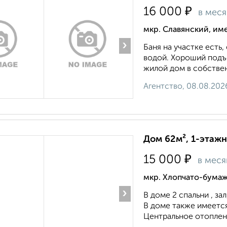
₽
16 000
в мес
мкр. Славянский, им
›
Баня на участке есть,
водой. Хороший подъе
жилой дом в собстве
Агентство, 08.08.202
Дом 62м², 1-этажн
₽
15 000
в меся
мкр. Хлопчато-бумаж
›
В доме 2 спальни , за
В доме также имеется
Центральное отоплени