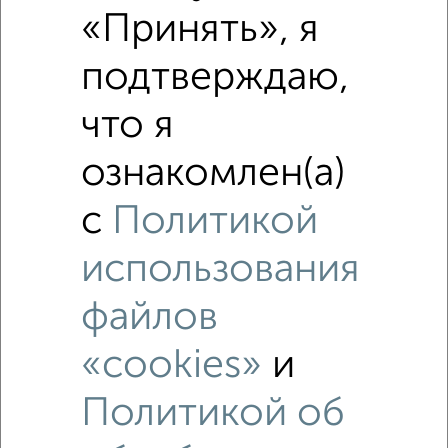
«Принять», я
подтверждаю,
что я
ознакомлен(а)
с
Политикой
использования
файлов
«cookies»
и
Рядом, с меньшей ценой
Политикой об
Недалеко от Перекатная с ценой ниже