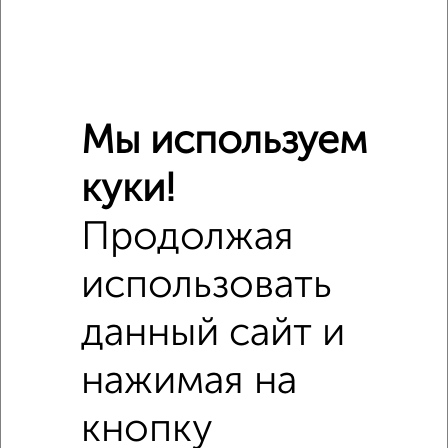
Мы используем
куки!
Продолжая
использовать
данный сайт и
нажимая на
Похожие предложения рядом
Дома недалеко от Перекатная
кнопку