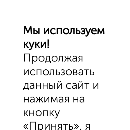
Мы используем
куки!
Продолжая
использовать
Рядом, с меньшей ценой
Недалеко от Тимирязева с ценой ниже
данный сайт и
нажимая на
кнопку
‹
›
«Принять», я