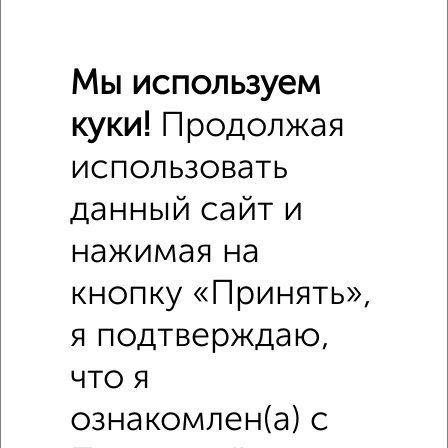
Мы используем
куки!
Продолжая
Похожие предложения рядом
использовать
Дома недалеко от Керченская 1
данный сайт и
нажимая на
кнопку «Принять»,
я подтверждаю,
что я
ознакомлен(а) с