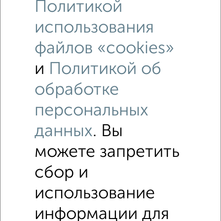
Политикой
использования
файлов «cookies»
и
Политикой об
Рядом, с меньшей ценой
обработке
Недалеко от Керченская 1 с ценой ниже
персональных
Дома
данных
. Вы
Поиск по схожим параметрам:
можете запретить
микрорайон Дубинка
на улице Керченская
сбор и
С холодильником
С мебелью
использование
Со стиральной машиной
С телевизором
информации для
С интернетом
С кондиционером