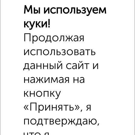
Мы используем
куки!
Продолжая
использовать
Похожие предложения рядом
Дома недалеко от Медовая 1
данный сайт и
нажимая на
кнопку
«Принять», я
подтверждаю,