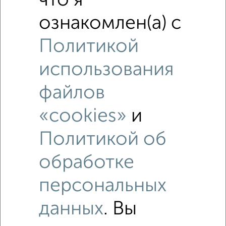
что я
ознакомлен(а) с
Политикой
использования
файлов
Рядом, с меньшей ценой
Недалеко от Медовая 1 с ценой ниже
«cookies»
и
Политикой об
обработке
‹
›
персональных
2
/5
данных
. Вы
Дом 70м², 1-этажный, на длительный срок, в черте
города