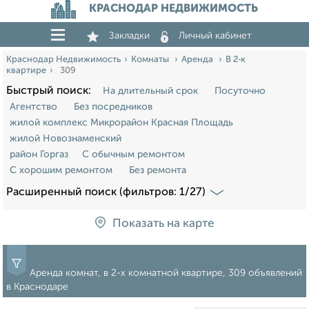
КРАСНОДАР НЕДВИЖИМОСТЬ
Закладки
Личный кабинет
Краснодар Недвижимость
Комнаты
Аренда
В 2‑к
квартире
309
Быстрый поиск:
На длительный срок
Посуточно
Агентство
Без посредников
жилой комплекс Микрорайон Красная Площадь
жилой Новознаменский
район Горгаз
С обычным ремонтом
С хорошим ремонтом
Без ремонта
Расширенный поиск (фильтров: 1/27)
Показать на карте
Аренда комнат, в 2-х комнатной квартире, 309 объявлений
в Краснодаре