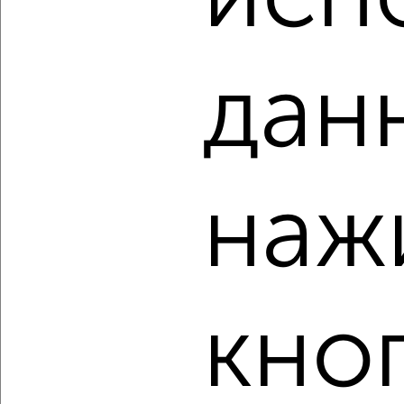
дан
1
Комната в 2-к квартире, на длительный срок, 18м², 3/9
этаж
₽
5 000
в месяц
наж
Сормовская 10/2
Агентство, 19.08.2022
кно
1