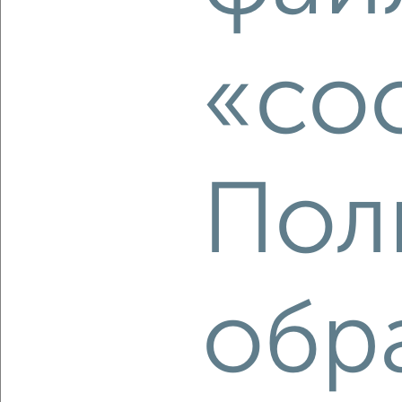
4
Комната в 2-к квартире, на длительный срок, 20м², 5/9
этаж
«co
₽
5 500
в месяц
мкр. Фестивальный микрорайон, Атарбекова 29
Агентство, 15.08.2022
Пол
6
обр
Комната в 2-к квартире, на длительный срок, 20м²,
6/10 этаж
₽
6 000
в месяц
мкр. Юбилейный, проспект Чекистов 16
Агентство, 15.08.2022