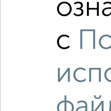
озн
с
По
4
Комната в 2-к квартире, на длительный срок, 20м²,
9/14 этаж
₽
6 000
в месяц
исп
мкр. Московский, им. Байбакова Н.К. 2/1
Агентство, 15.08.2022
фай