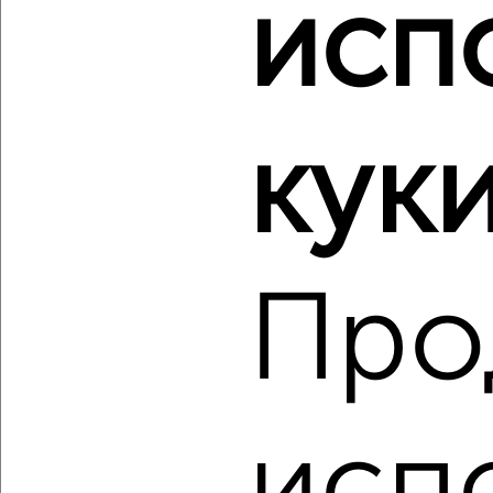
исп
Агентство, 19.08.2022
Виртуальные 3D-туры по музеям и объектам
культуры
куки
Про
1
Комната в 2-к квартире, на длительный срок, 18м²,
2/10 этаж
₽
5 500
в месяц
мкр. Юбилейный, Харьковская 127
исп
Агентство, 19.08.2022