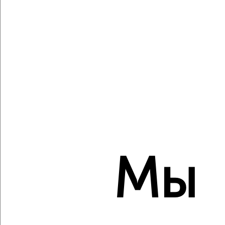
1
Комната в 2-к квартире, на длительный срок, 18м²,
5/16 этаж
₽
5 000
в месяц
Севастопольская 6/1
Агентство, 19.08.2022
Мы
1
Комната в 2-к квартире, на длительный срок, 18м², 2/5
этаж
₽
5 000
в месяц
мкр. Черёмушки, Димитрова 139