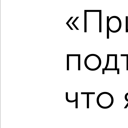
Комната в 2-к квартире, на длительный срок, 18м², 4/9
«Пр
этаж
₽
5 500
в месяц
мкр. Дубинка, Ставропольская 178
Агентство, 19.08.2022
под
5
что 
Комната в 2-к квартире, на длительный срок, 20м²,
9/20 этаж
₽
5 000
в месяц
мкр. Завод Радиоизмерительных Приборов, ЖК Победный,
Евгении Жигуленко 13к2
Агентство, 15.08.2022