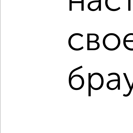
нас
сво
1
Комната в 2-к квартире, на длительный срок, 17м²,
4/16 этаж
бра
₽
4 000
в месяц
мкр. Московский, Зиповская 45
Агентство, 20.07.2022
1 / 11
2
↑ НАВЕРХ К МЕНЮ