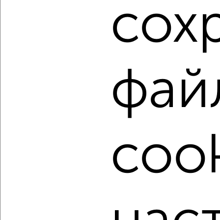
сох
6
Комната в 2-к квартире, на длительный срок, 53м², 5/9
этаж
₽
5 000
в месяц
мкр. Покровка, Промышленная 94
фай
Агентство, 15.08.2022
cook
3
Комната в 2-к квартире, на длительный срок, 50м², 2/5
этаж
₽
5 000
в месяц
мкр. Черёмушки, 2-я Пятилетка 6/1
Агентство, 15.08.2022