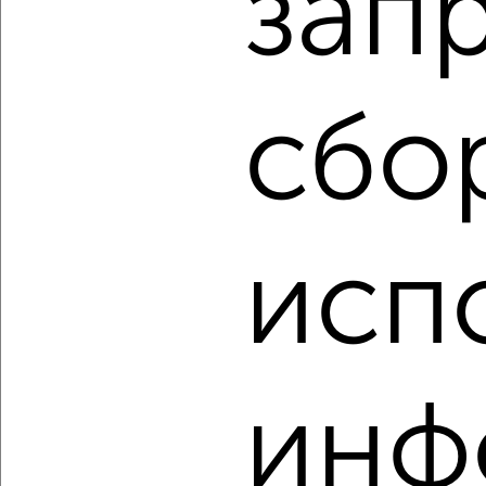
зап
6
Комната в 2-к квартире, на длительный срок, 20м², 5/9
этаж
₽
6 000
в месяц
сбо
мкр. Комсомольский, Тюляева 19/1
Агентство, 15.08.2022
исп
3
Комната в 2-к квартире, на длительный срок, 51м², 3/5
этаж
инф
₽
5 000
в месяц
Карасунская 56
Агентство, 15.08.2022