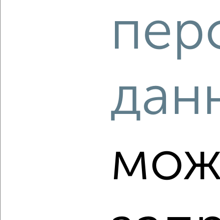
пер
дан
4
Комната в 2-к квартире, на длительный срок, 17м², 2/5
этаж
₽
5 000
в месяц
мкр. Черёмушки, Селезнёва 104
Агентство, 15.08.2022
мож