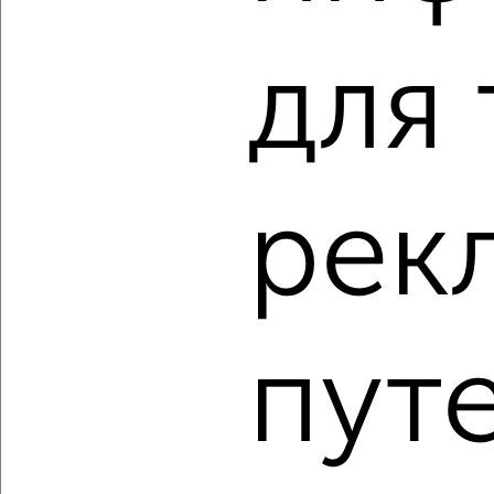
для 
5
рек
Комната в 2-к квартире, на длительный срок, 50м², 3/5
этаж
₽
5 000
в месяц
Красная 196
Агентство, 15.08.2022
пут