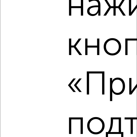
наж
3
Комната в 2-к квартире, на длительный срок, 15м², 3/5
этаж
₽
5 000
в месяц
кно
Фёдора Лузана 15
Агентство, 09.02.2022
«При
8
Комната в 2-к квартире, на длительный срок, 12м², 1/1
этаж
под
₽
11 000
в месяц
мкр. Центральный, Севастопольская 41