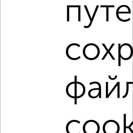
путе
сох
3
Комната в 2-к квартире, на длительный срок, 12м²,
6/12 этаж
₽
5 000
в месяц
мкр. Краевая Клиническая Больница, Героя А.А. Аверкиева
фай
22
cook
5