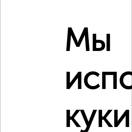
мкр. Репино, Репина 1/2к1
Агентство, 09.02.2022
Мы
2
исп
Комната в 2-к квартире, на длительный срок, 15м²,
6/10 этаж
₽
5 200
в месяц
мкр. Россинского, ЖК Инсити, Командорская 5/1
Агентство, 09.02.2022
куки
Виртуальные 3D-туры по музеям и объектам
культуры