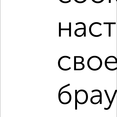
Комната в 2-к квартире, на длительный срок, 10м², 1/9
этаж
нас
₽
8 000
в месяц
мкр. Фестивальный, Яна Полуяна 22/1
свое
4
Комната в 2-к квартире, на длительный срок, 15м²,
брау
1/10 этаж
₽
8 500
в месяц
мкр. Юбилейный, Рождественская набережная 33