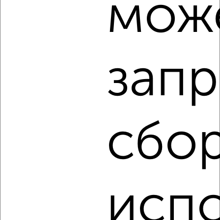
мож
мкр. Фестивальный, Герцена 178
запр
8
Комната в 2-к квартире, на длительный срок, 13м²,
10/16 этаж
сбор
₽
8 000
в месяц
мкр. Краевая Клиническая Больница, Восточно-
Кругликовская 67
исп