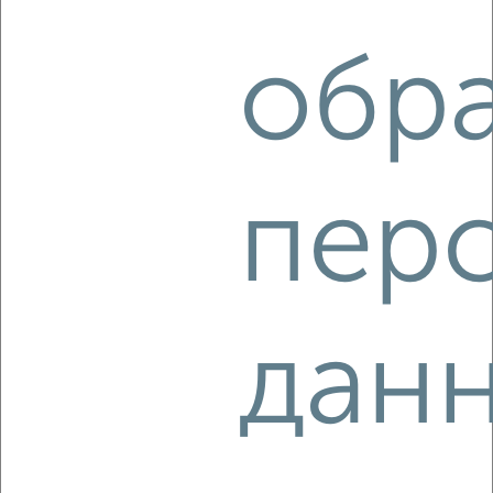
обр
3
Комната в 2-к квартире, на длительный срок, 15м², 5/5
этаж
₽
7 000
в месяц
мкр. Дубинка, Айвазовского 75
пер
дан
2
Комната в 2-к квартире, на длительный срок, 15м², 1/5
этаж
₽
6 000
в месяц