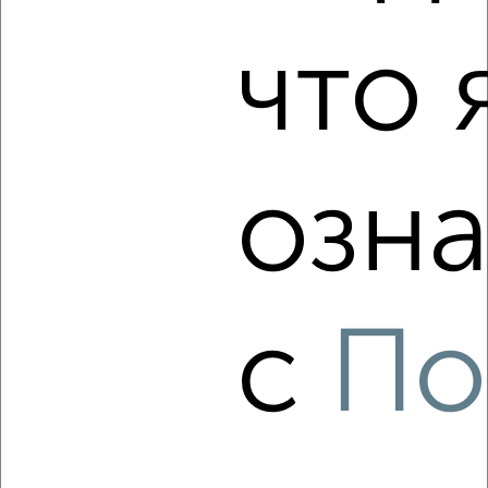
что 
3
Комната в 2-к квартире, на длительный срок, 10м², 1/1
озна
этаж
₽
9 000
в месяц
мкр. Центральный, Ленина 19
с
По
8