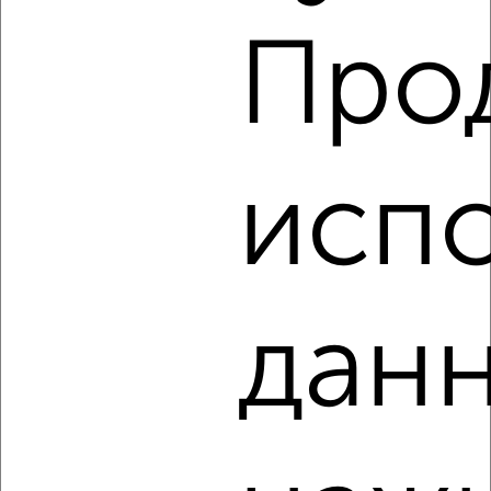
Про
2
испо
Комната в 2-к квартире, на длительный срок, 15м², 2/3
этаж
₽
5 000
в месяц
Красная 129
Агентство, 09.02.2022
данн