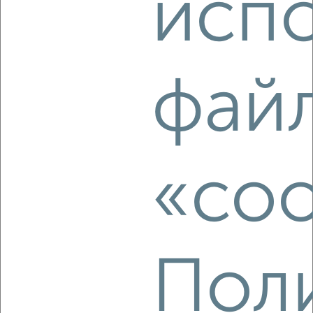
исп
Комната в 2-к квартире, на длительный срок, 14м², 5/5
этаж
₽
5 500
в месяц
мкр. Кожзавод, Минская 120
фай
«coo
6
Комната в 2-к квартире, на длительный срок, 15м², 1/5
этаж
₽
8 000
в месяц
мкр. Черёмушки, Селезнёва 152
Пол