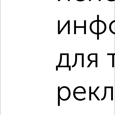
3
инф
Комната в 2-к квартире, на длительный срок, 12м², 2/5
этаж
₽
6 000
в месяц
мкр. Черёмушки, 2-я Пятилетка 4
для 
рек
2
Комната в 2-к квартире, на длительный срок, 14м²,
6/12 этаж
₽
5 000
в месяц
мкр. Пашковский, Фадеева 413