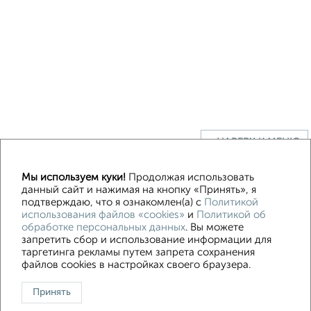
↑ НАВЕРХ К МЕНЮ
Мы используем куки!
Продолжая использовать
данный сайт и нажимая на кнопку «Принять», я
Контакты
Политика конфиденциальности
подтверждаю, что я ознакомлен(а) с
Политикой
Пользовательское соглашение
Краснодар, улица 40 лет Победы 403
использования файлов «cookies»
и
Политикой об
обработке персональных данных
. Вы можете
© 2015–2026
Сайт-доска объявлений недвижимости
О проекте
запретить сбор и использование информации для
Реклама на портале
Новости
Статьи
Блог
Риэлторы
Агентства
таргетинга рекламы путем запрета сохранения
Застройщики
Ипотечный калькулятор
файлов cookies в настройках своего браузера.
Консультации по недвижимости
Разместить объявление
Принять
Скачать приложение
Соцсети (vk.com | t.me | dzen.ru)