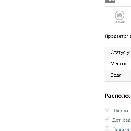
Продается з
Статус у
Местопо
Вода
Располо
Школы
Дет. са
Поликл