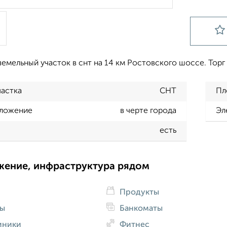
емельный участок в снт на 14 км Ростовского шоссе. Торг
частка
СНТ
Пл
ложение
в черте города
Эл
есть
жение, инфраструктура рядом
Продукты
ды
Банкоматы
иники
Фитнес