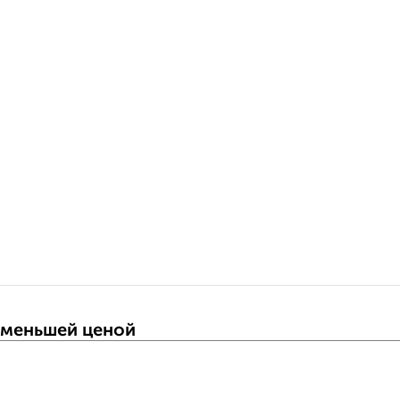
 меньшей ценой
т Вишнёвая улица 289 с ценой ниже