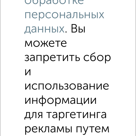
обработке
персональных
данных
. Вы
можете
1
запретить сбор
Участок 10 сот., садоводство, в черте города
₽
₽
950 000
1 000
за сотку
и
Вишнёвая улица 3
Собственник, 14.07.2020
использование
информации
для таргетинга
рекламы путем
1