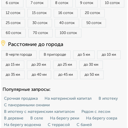
6 соток
7 соток
8 соток
9 соток
10 соток
12 соток
15 соток
16 соток
20 соток
25 соток
30 соток
40 соток
50 соток
60 соток
70 соток
100 соток
Расстояние до города
В черте города
В пригороде
до 5 км
до 10 км
до 15 км
до 20 км
до 25 км
до 30 км
до 35 км
до 40 км
до 45 км
до 50 км
Популярные запросы:
Срочная продажа
На материнский капитал
В ипотеку
С панорамными окнами
В ипотеку с материнским капиталом
Рядом с лесом
В деревне
В селе
На берегу реки
На берегу озера
На берегу водоема
С террасой
С баней