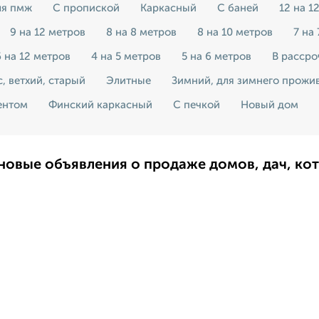
ля пмж
С пропиской
Каркасный
С баней
12 на 1
9 на 12 метров
8 на 8 метров
8 на 10 метров
7 на
6 на 12 метров
4 на 5 метров
5 на 6 метров
В рассро
, ветхий, старый
Элитные
Зимний, для зимнего прожи
ентом
Финский каркасный
С печкой
Новый дом
новые объявления о продаже домов, дач, ко