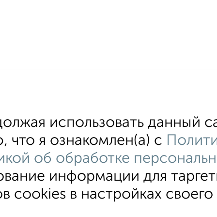
олжая использовать данный са
, что я ознакомлен(а) с
Полити
икой об обработке персональн
ование информации для тарге
й
Из бруса
Из сип панелей
Деревянный
Го
в cookies в настройках своего