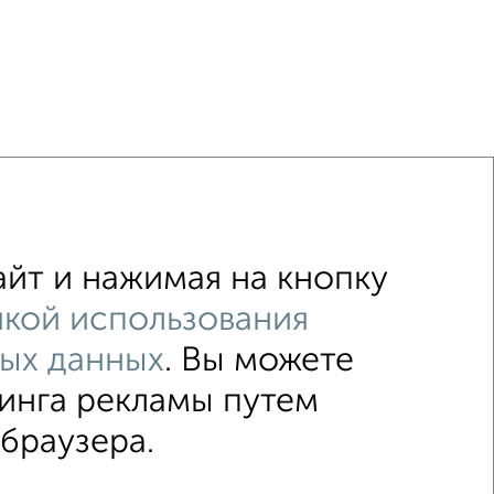
йт и нажимая на кнопку
кой использования
ых данных
. Вы можете
↑ НАВЕРХ К МЕНЮ
тинга рекламы путем
товый дом
Под ключ
Загородный
 браузера.