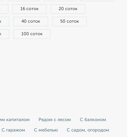
к
16 соток
20 соток
к
40 соток
50 соток
к
100 соток
ким капиталом
Рядом с лесом
С балконом
С гаражом
С мебелью
С садом, огородом