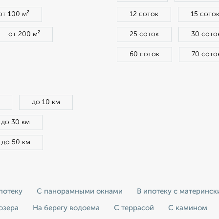
от 100 м²
12 соток
15 сото
от 200 м²
25 соток
30 сото
60 соток
70 сото
до 10 км
до 30 км
до 50 км
потеку
С панорамными окнами
В ипотеку с материнс
озера
На берегу водоема
С террасой
С камином