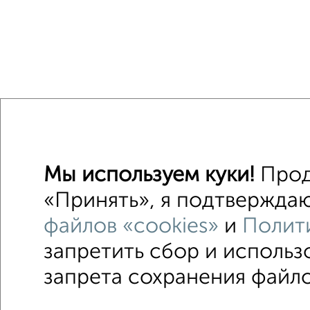
Мы используем куки!
Прод
«Принять», я подтверждаю
файлов «cookies»
и
Полит
запретить сбор и использ
Без посредников
В деревне
Каркасны
запрета сохранения файло