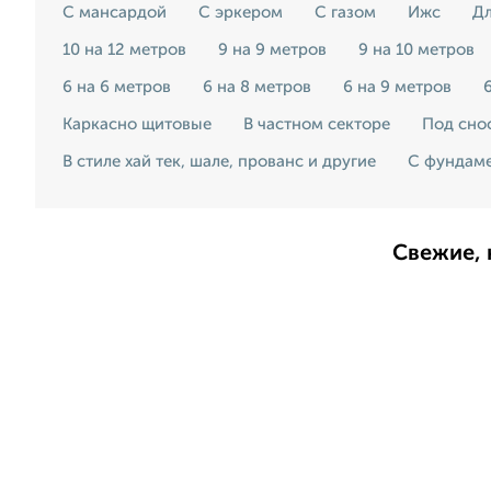
С мансардой
С эркером
С газом
Ижс
Д
10 на 12 метров
9 на 9 метров
9 на 10 метров
6 на 6 метров
6 на 8 метров
6 на 9 метров
Каркасно щитовые
В частном секторе
Под снос
В стиле хай тек, шале, прованс и другие
С фундам
Свежие, 