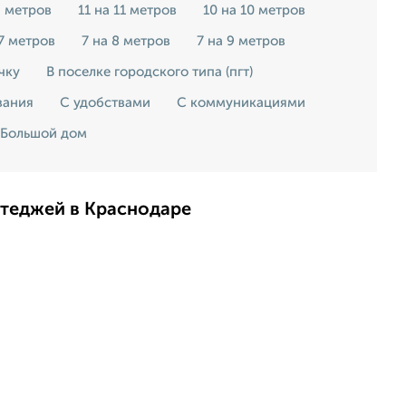
2 метров
11 на 11 метров
10 на 10 метров
 7 метров
7 на 8 метров
7 на 9 метров
чку
В поселке городского типа (пгт)
вания
С удобствами
С коммуникациями
Большой дом
ттеджей в Краснодаре