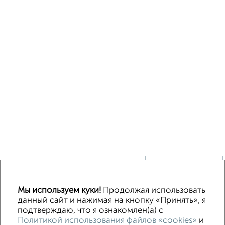
↑ НАВЕРХ К МЕНЮ
Без посредников
В деревне
Каркасный
Из бруса
Из сип панелей
Мы используем куки!
Продолжая использовать
Деревянный
Готовый дом
Под ключ
Загородный
данный сайт и нажимая на кнопку «Принять», я
подтверждаю, что я ознакомлен(а) с
Политикой использования файлов «cookies»
и