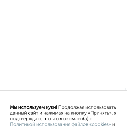
↑ НАВЕРХ К МЕНЮ
Без посредников
В деревне
Каркасный
Из бруса
Из сип панелей
Мы используем куки!
Продолжая использовать
Деревянный
Готовый дом
Под ключ
Загородный
данный сайт и нажимая на кнопку «Принять», я
подтверждаю, что я ознакомлен(а) с
Политикой использования файлов «cookies»
и