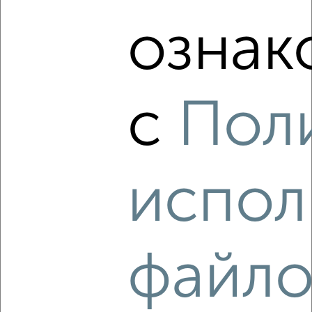
‹
›
ознак
2
/4
1-к квартира, на длительный срок, 33м², 3/9 этаж
₽
9 500
в месяц
с
Пол
мкр. Школьный микрорайон, Школьная 15
Агентство, 08.08.2026
испол
‹
›
2
/5
файло
1-к квартира, на длительный срок, 38м², 3/9 этаж
₽
12 000
в месяц
мкр. Центральный, Садовая 17