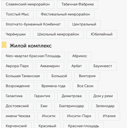
Славянский микрорайон
Табачная Фабрика
Толстый Мыс
Фестивальный микрорайон
Хлопчато-бумажный Комбинат
Центральный
Черёмушки
Школьный микрорайон
Юбилейный
Жилой комплекс
Neo-квартал Красная Площадь
Абрикос
Аврора Парк
Аквамарин
Арбат
Бауинвест
Большая Таманская
Большой
Виктория
Возрождение
Времена года
Все Свои
Галактика
Гарантия
Димитрова
Дом у реки
Достоевский
Ежи
Екатеринодар
Зеленодар
имени Чехова
Инсити
Инсити-Парк
Италия
Керченский
Красивый
Красная площадь