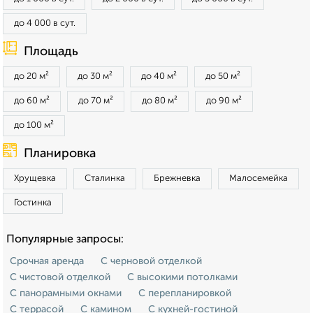
до 4 000 в сут.
Площадь
до 20 м²
до 30 м²
до 40 м²
до 50 м²
до 60 м²
до 70 м²
до 80 м²
до 90 м²
до 100 м²
Планировка
Хрущевка
Сталинка
Брежневка
Малосемейка
Гостинка
Популярные запросы:
Срочная аренда
С черновой отделкой
С чистовой отделкой
С высокими потолками
С панорамными окнами
С перепланировкой
С террасой
С камином
С кухней-гостиной