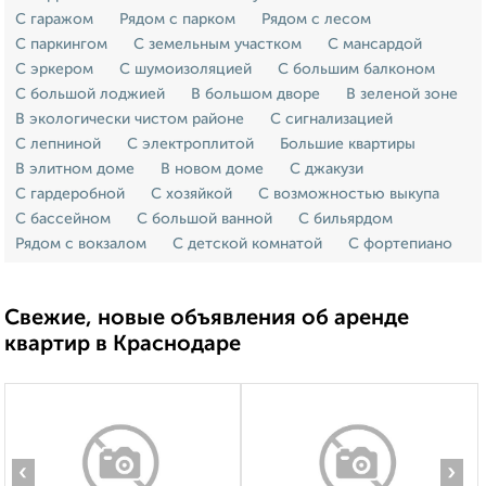
С гаражом
Рядом с парком
Рядом с лесом
С паркингом
С земельным участком
С мансардой
С эркером
С шумоизоляцией
С большим балконом
С большой лоджией
В большом дворе
В зеленой зоне
В экологически чистом районе
С сигнализацией
С лепниной
С электроплитой
Большие квартиры
В элитном доме
В новом доме
С джакузи
С гардеробной
С хозяйкой
С возможностью выкупа
С бассейном
С большой ванной
С бильярдом
Рядом с вокзалом
С детской комнатой
С фортепиано
Свежие, новые объявления об аренде
квартир в Краснодаре
‹
›