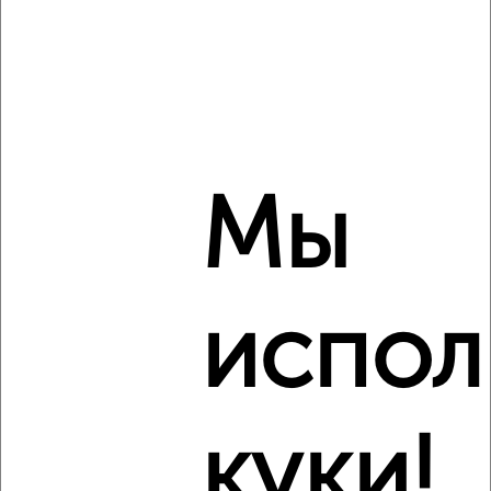
Агентство, 08.08.2026
‹
›
Мы
2
/3
1-к квартира, на длительный срок, 36м², 3/5 этаж
₽
8 000
в месяц
мкр. Центральный, Гимназическая 115
Агентство, 08.08.2026
испол
куки!
‹
›