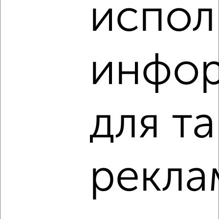
испол
‹
›
инфо
2
/9
1-к квартира, посуточно, 36м², 3/9 этаж
для т
₽
1 350
в сутки
мкр. Завод Радиоизмерительных Приборов, Ангарская 2/1
Собственник, 08.08.2026
рекла
‹
›