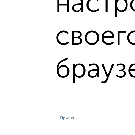
настр
‹
›
своег
2
/7
2-к квартира, на длительный срок, 52м², 3/5 этаж
₽
9 000
в месяц
брауз
мкр. Черёмушки, Айвазовского 98А
Агентство, 08.08.2026
↑ НАВЕРХ К МЕНЮ
Однокомнатные
Двухкомнатные
3‑комнатные
Квартиры студии
Без посредников
На длительный срок
На сутки
Без мебели
Принять
Контакты
Политика конфиденциальности
Пользовательское соглашение
Краснодар, улица 40 лет Победы 403