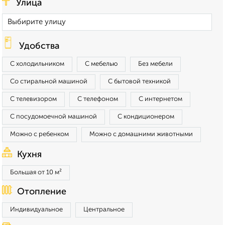
Улица
Удобства
С холодильником
С мебелью
Без мебели
Со стиральной машиной
С бытовой техникой
С телевизором
С телефоном
С интернетом
С посудомоечной машиной
С кондиционером
Можно с ребенком
Можно с домашними животными
Кухня
Большая от 10 м²
Отопление
Индивидуальное
Центральное