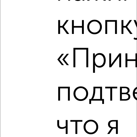
₽
9 000
в месяц
мкр. Фестивальный микрорайон, Воровского 195
кнопк
Агентство, 08.08.2026
«Прин
‹
›
2
/4
подтв
Студия квартира, на длительный срок, 24м², 7/15 этаж
₽
9 000
в месяц
ЖК Neo-квартал Красная Площадь, Конгрессная 25
Агентство, 08.08.2026
что я