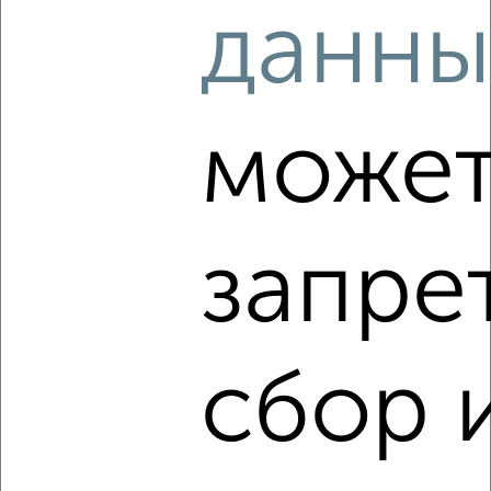
данны
2
/6
1-к квартира, на длительный срок, 35м², 6/17 этаж
₽
11 500
в месяц
мкр. Завод Радиоизмерительных Приборов, ЖК Времена
може
года, Петра Метальникова 5к3
Агентство, 08.08.2026
запре
‹
›
2
/3
сбор 
1-к квартира, на длительный срок, 40м², 6/14 этаж
₽
9 000
в месяц
мкр. Дубинка, Ставропольская 84
Агентство, 08.08.2026