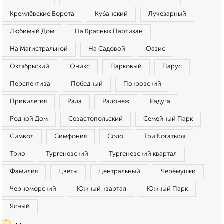
Кремлёвские Ворота
Кубанский
Лучезарный
Любимый Дом
На Красных Партизан
На Магистральной
На Садовой
Оазис
Октябрьский
Оникс
Парковый
Парус
Перспектива
Победный
Покровский
Привилегия
Рада
Радонеж
Радуга
Родной Дом
Севастопольский
Семейный Парк
Символ
Симфония
Соло
Три Богатыря
Трио
Тургеневский
Тургеневский квартал
Фамилия
Цветы
Центральный
Черёмушки
Черноморский
Южный квартал
Южный Парк
Ясный