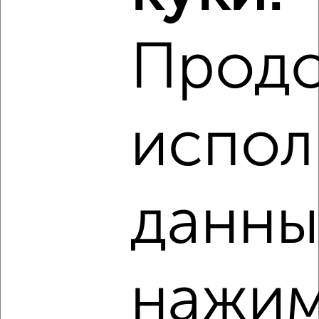
2
/3
Прод
1-к квартира, на длительный срок, 45м², 9/13 этаж
₽
8 000
в месяц
мкр. Центральный, Базовская Дамба 4
Агентство, 08.08.2026
испол
Виртуальные 3D-туры по интересным
местам
данны
‹
›
нажим
2
/7
1-к квартира, на длительный срок, 34м², 2/5 этаж