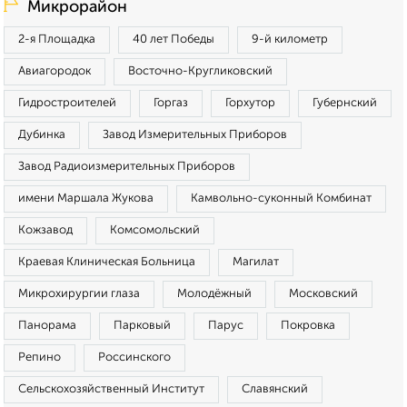
Микрорайон
2-я Площадка
40 лет Победы
9-й километр
Авиагородок
Восточно-Кругликовский
Гидростроителей
Горгаз
Горхутор
Губернский
Дубинка
Завод Измерительных Приборов
Завод Радиоизмерительных Приборов
имени Маршала Жукова
Камвольно-суконный Комбинат
Кожзавод
Комсомольский
Краевая Клиническая Больница
Магилат
Микрохирургии глаза
Молодёжный
Московский
Панорама
Парковый
Парус
Покровка
Репино
Россинского
Сельскохозяйственный Институт
Славянский