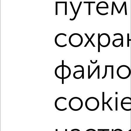
путем
2
/3
1-к квартира, на длительный срок, 36м², 3/9 этаж
₽
9 000
в месяц
мкр. Фестивальный микрорайон, Атарбекова 39
сохра
Агентство, 08.08.2026
файло
‹
›
2
/5
cookie
1-к квартира, на длительный срок, 45м², 3/17 этаж
₽
10 000
в месяц
мкр. Центральный, Промышленная 49/2
Агентство, 08.08.2026