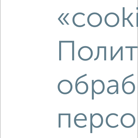
Агентство, 08.08.2026
«cook
‹
›
Полит
2
/8
1-к квартира, на длительный срок, 42м², 12/24 этаж
обраб
₽
10 000
в месяц
ЖК Центральный, Будённого 129
Агентство, 08.08.2026
персо
‹
›