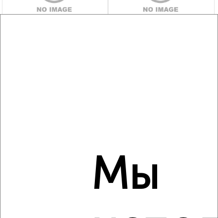
2
/1
Студия квартира, посуточно, 28м², 8/20 этаж
₽
1 300
в сутки
мкр. Губернский, им. Героя Яцкова И.В. 15к2
Собственник, 04.08.2026
‹
›
Мы
2
/2
1-к квартира, посуточно, 33м², 3/16 этаж
₽
1 500
в сутки
мкр. Молодёжный, ЖК Абрикос, 5-я Дорожная 68к3
Собственник, 04.08.2026