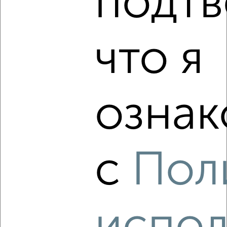
подтв
мкр. Кожзавод, имени Калинина 350/5
Собственник, 02.08.2026
что я
‹
›
ознак
2
/6
Студия квартира, посуточно, 25м², 2/2 этаж
₽
1 290
в сутки
мкр. Фестивальный микрорайон, Парковая 10
с
Пол
Собственник, 02.08.2026
‹
›