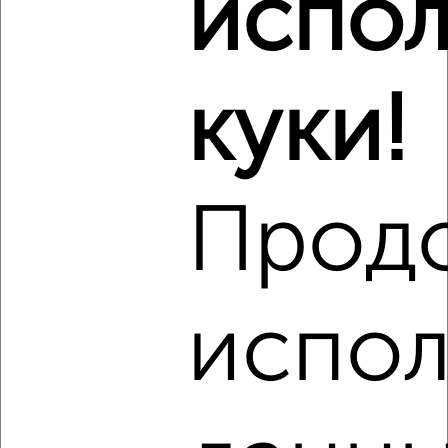
испол
‹
›
куки!
2
/5
Студия квартира, посуточно, 32м², 2/3 этаж
Прод
₽
1 390
в сутки
мкр. Горгаз, Станкостроительная 17
Собственник, 04.08.2026
испол
‹
›