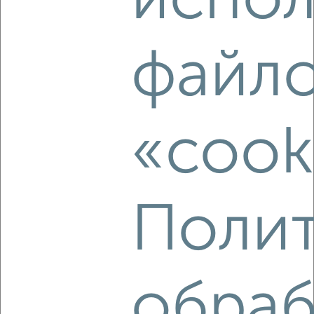
испол
2
/6
файл
1-к квартира, посуточно, 30м², 1/16 этаж
₽
1 000
в сутки
мкр. Молодёжный, Душистая 29
Собственник, 01.08.2026
«cook
‹
›
Полит
2
/10
1-к квартира, посуточно, 36м², 3/7 этаж
₽
1 000
в сутки
обраб
мкр. Завод Радиоизмерительных Приборов, Московская 124
Собственник, 01.08.2026