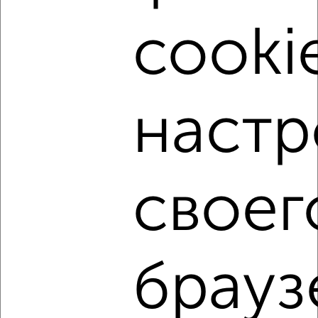
₽
3 500
в сутки
Кубанская набережная 31/1
cooki
Собственник, 29.07.2026
настр
‹
›
2
/6
своег
1-к квартира, посуточно, 33м², 4/5 этаж
₽
1 200
в сутки
мкр. Славянский микрорайон, Темрюкская 62
Собственник, 26.07.2026
брауз
1 / 1