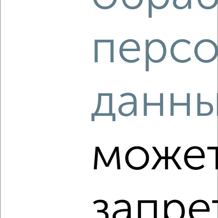
персо
‹
›
2
/10
данн
Студия квартира, посуточно, 22м², 22/23 этаж
₽
1 500
в сутки
мкр. Хлопчато-бумажный Комбинат, ЖК Фамилия,
Старокубанская 124
Собственник, 31.07.2026
може
‹
›
запре