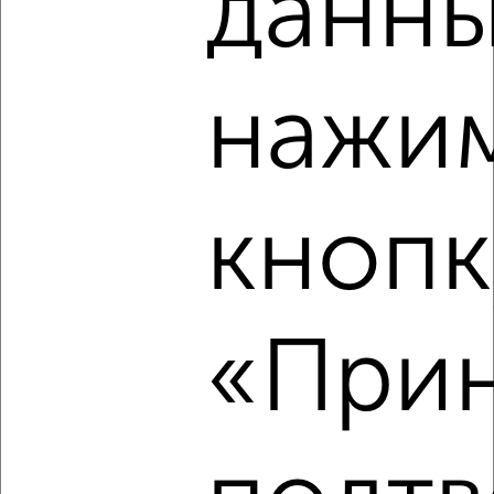
данны
2
/8
1-к квартира, посуточно, 35м², 5/19 этаж
₽
1 500
в сутки
мкр. Молодёжный, ЖК Семейный Парк, Душистая 60к2
нажим
Собственник, 03.08.2026
Виртуальные 3D-туры по музеям и объектам
культуры
кнопк
‹
›
«Прин
2
/8
2-к квартира, посуточно, 70м², 12/16 этаж
₽
2 200
в сутки