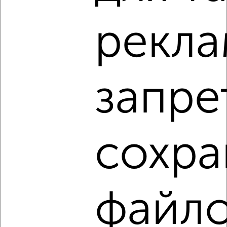
рекла
‹
›
2
/7
2-к квартира, посуточно, 58м², 4/5 этаж
запре
₽
2 490
в сутки
ЖК Парковый, Бжегокайская 21/2к2А
Собственник, 30.07.2026
сохра
‹
›
файл
2
/10
2-к квартира, посуточно, 81м², 2/17 этаж