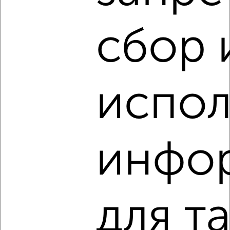
2
/9
Студия квартира, посуточно, 33м², 3/4 этаж
сбор 
₽
1 290
в сутки
ЖК Парковый, Бжегокайская 21/2к2Б
Собственник, 31.07.2026
испол
‹
›
инфо
2
/9
1-к квартира, посуточно, 38м², 4/5 этаж
₽
7 000
в сутки
Чапаева 83
для т
Собственник, 30.07.2026