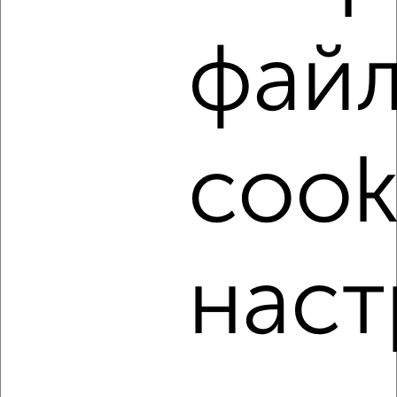
Собственник, 08.08.2026
фай
‹
›
cook
2
/7
2-к квартира, на длительный срок, 52м², 3/5 этаж
₽
13 000
в месяц
район Горгаз район, Песчаная 11
Агентство, 08.08.2026
наст
‹
›