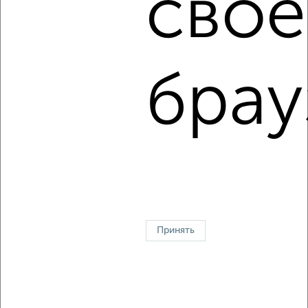
свое
2
/9
2-к квартира, на длительный срок, 52м², 4/5 этаж
₽
11 000
в месяц
мкр. Фестивальный микрорайон, Котовского 102
брау
Агентство, 08.08.2026
1 / 7
2
↑ НАВЕРХ К МЕНЮ
Однокомнатные
Двухкомнатные
3‑комнатные
Квартиры студии
Без посредников
На длительный срок
На сутки
Без мебели
Принять
Контакты
Политика конфиденциальности
Пользовательское соглашение
Краснодар, улица 40 лет Победы 403
© 2015–2026
Сайт-доска объявлений недвижимости
О проекте
Реклама на портале
Новости
Статьи
Блог
Риэлторы
Агентства