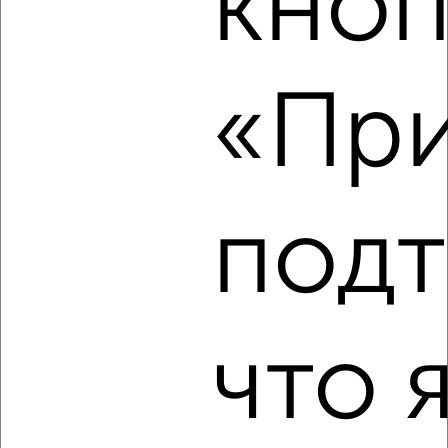
кноп
‹
›
2
/5
«При
2-к квартира, на длительный срок, 55м², 2/5 этаж
₽
16 000
в месяц
мкр. Славянский, Славянская 85
Агентство, 08.08.2026
подт
‹
›
что 
2
/4
2-к квартира, на длительный срок, 50м², 4/7 этаж
₽
15 000
в месяц
мкр. Панорама, ЖК Севастопольский, Жлобы 145