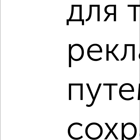
для 
‹
›
2
/4
2-к квартира, на длительный срок, 52м², 2/5 этаж
рек
₽
9 000
в месяц
Карасунская 56
Агентство, 08.08.2026
путе
‹
›
2
/8
сохр
2-к квартира, на длительный срок, 44м², 5/5 этаж
₽
17 000
в месяц
мкр. Фестивальный микрорайон, Ковалёва 14