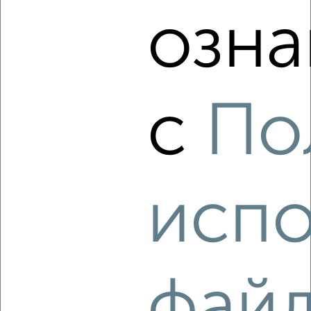
Агентство, 08.08.2026
озна
‹
›
с
По
2
/6
2-к квартира, на длительный срок, 48м², 2/5 этаж
₽
14 000
в месяц
мкр. Завод Радиоизмерительных Приборов, Кадетская 5
испо
Агентство, 08.08.2026
‹
›
фай