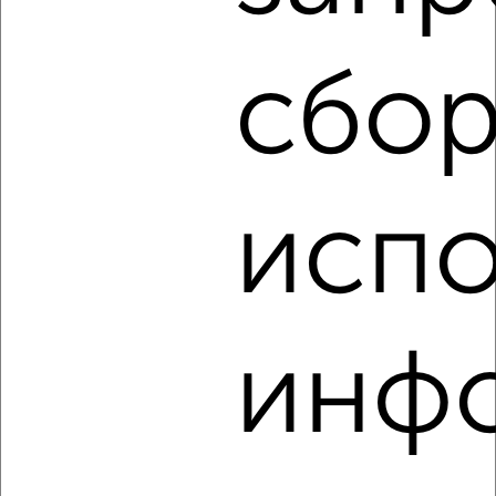
₽
10 000
в месяц
мкр. Юбилейный, проспект Чекистов 6
сбор
Агентство, 08.08.2026
‹
›
испо
2
/1
2-к квартира, на длительный срок, 65м², 5/16 этаж
₽
10 000
в месяц
инф
Ярославского 68
Агентство, 08.08.2026