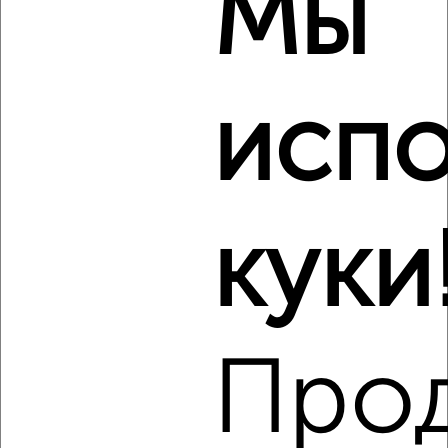
Мы
2
/2
2-к квартира, на длительный срок, 65м², 4/14 этаж
₽
10 000
в месяц
испо
мкр. Молодёжный, Зеленоградская 38
Агентство, 08.08.2026
Виртуальные 3D-туры по музеям и объектам
культуры
куки
‹
›
Про
2
/2
2-к квартира, на длительный срок, 65м², 3/24 этаж