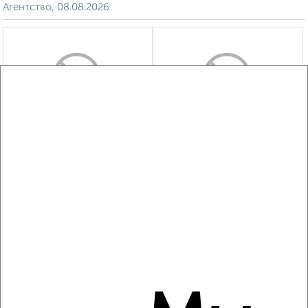
Агентство, 08.08.2026
‹
›
2
/3
2-к квартира, на длительный срок, 50м², 3/10 этаж
₽
10 000
в месяц
мкр. 40 лет Победы, Красных Зорь 23
Агентство, 08.08.2026
‹
›