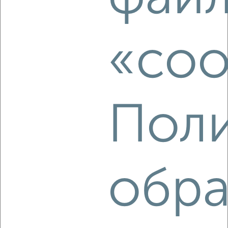
2
/4
2-к квартира, на длительный срок, 50м², 5/10 этаж
₽
14 000
в месяц
«coo
мкр. Комсомольский, Уральская 119/1
Агентство, 08.08.2026
Поли
‹
›
2
/3
2-к квартира, на длительный срок, 52м², 3/5 этаж
обра
₽
10 000
в месяц
Одесская 21
Агентство, 08.08.2026