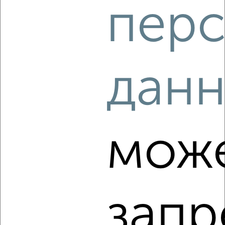
перс
‹
›
2
/3
дан
2-к квартира, на длительный срок, 65м², 2/24 этаж
₽
10 000
в месяц
мкр. Губернский, Домбайская 57
Агентство, 08.08.2026
мож
‹
›
запр
2
/2
2-к квартира, на длительный срок, 52м², 2/5 этаж