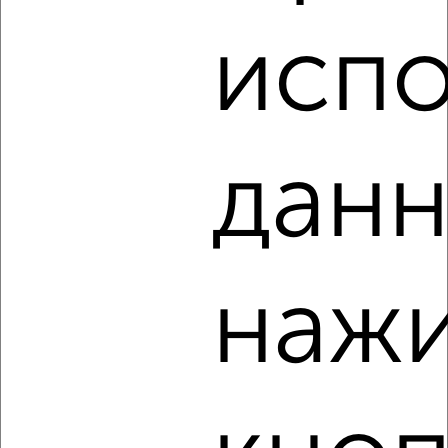
₽
10 000
в месяц
мкр. Губернский, Домбайская 57
испо
Агентство, 08.08.2026
данн
‹
›
2
/2
2-к квартира, на длительный срок, 52м², 2/5 этаж
нажи
₽
10 000
в месяц
мкр. Фестивальный микрорайон, Гагарина 97
Агентство, 08.08.2026