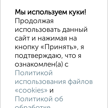
Мы используем куки!
Продолжая
использовать данный
1
сайт и нажимая на
Участок 10 сот., садоводство, в черте города
₽
₽
950 000
1 000
за сотку
кнопку «Принять», я
Вишнёвая улица 3
подтверждаю, что я
Собственник, 14.07.2020
ознакомлен(а) с
Политикой
использования файлов
«cookies»
и
Политикой об
3
Участок 10 сот., ИЖС, в черте города