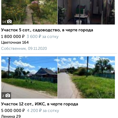
14
Участок 5 сот., садоводство, в черте города
₽
₽
1 800 000
3 600
за сотку
Цветочная 164
Собственник, 09.11.2020
2
Участок 12 сот., ИЖС, в черте города
₽
₽
5 000 000
4 200
за сотку
Ленина 29