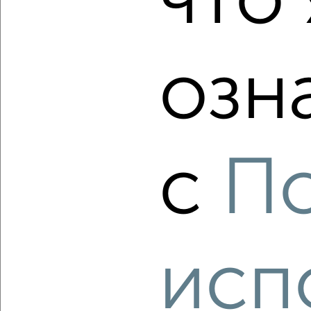
что 
1-к квартира, вторичка, 31м², 3/5 этаж
₽
₽
5 700 000
183 900
за м²
Собственник, 09.08.2026
озн
‹
›
с
П
2
/2
1-к квартира, вторичка, 41м², 10/22 этаж
₽
₽
7 100 000
173 600
за м²
мкр. Губернский, имени Героя Георгия Бочарникова 14
Собственник, 09.08.2026
исп