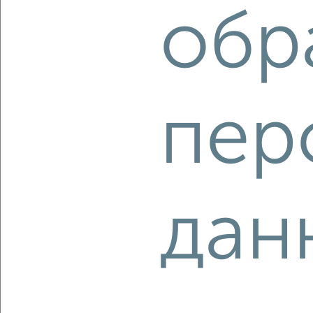
обр
Собственник, 09.08.2026
‹
›
пер
2
/2
4-к квартира, вторичка, 59м², 5/5 этаж
₽
₽
6 100 000
102 900
за м²
мкр. Фестивальный, Яна Полуяна 50
дан
Собственник, 08.08.2026
‹
›