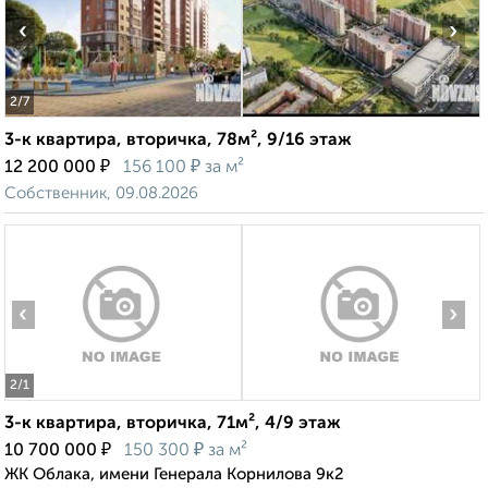
‹
›
2
/7
3-к квартира, вторичка, 78м², 9/16 этаж
₽
₽
12 200 000
156 100
за м²
Собственник, 09.08.2026
‹
›
2
/1
3-к квартира, вторичка, 71м², 4/9 этаж
₽
₽
10 700 000
150 300
за м²
ЖК Облака, имени Генерала Корнилова 9к2