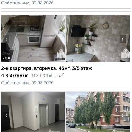
Собственник, 09.08.2026
‹
›
2
/10
2-к квартира, вторичка, 43м², 3/5 этаж
₽
₽
4 850 000
112 600
за м²
Собственник, 09.08.2026
‹
›