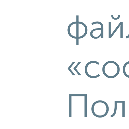
‹
›
фай
2
/2
2-к квартира, вторичка, 59м², 16/19 этаж
₽
₽
8 150 000
137 500
за м²
мкр. Гидростроителей, ЖК Премьера, Автолюбителей 1/7к5
Собственник, 09.08.2026
«co
‹
›
Пол
2
/2
1-к квартира, вторичка, 36м², 15/16 этаж
₽
₽
5 000 000
138 900
за м²
мкр. Молодёжный, ЖК Талисман, Душистая 54/А