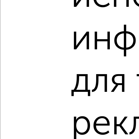
инф
‹
›
2
/2
1-к квартира, вторичка, 38м², 3/19 этаж
для
₽
₽
4 100 000
109 400
за м²
Дубравная 1
Собственник, 08.08.2026
рек
‹
›
2
/2