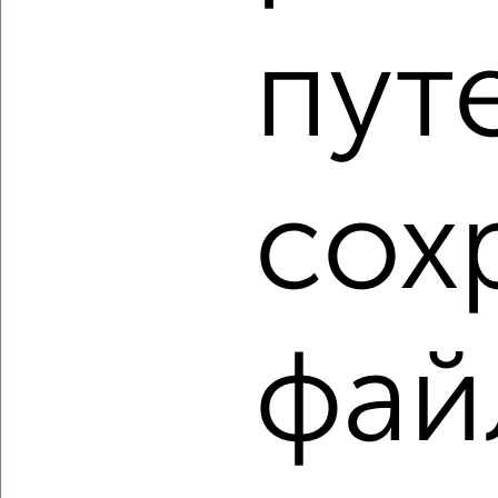
1-к квартира, вторичка, 34м², 3/4 этаж
пут
₽
₽
3 950 000
116 200
за м²
мкр. 40 лет Победы, Клиническая 22
Собственник, 08.08.2026
сох
1 / 4
2
Как купить квартиру, без посредников, от собственника
в Краснодаре на сайте Краснодар-недвижимость?
Используя удобную форму поиска с множеством
фильтров и сортировкой по параметрам, вы можете
фай
подобрать для покупки квартиру, без посредников, от
собственника в Краснодаре.
Найденные предложения: 196 объявлений, можно
посмотреть в виде списка или на карте, с описанием,
расположением, ценой и другими подробностями.