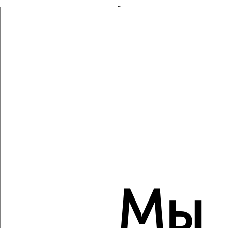
3-к квартира, вторичка, 60м², 4/5 этаж
₽
₽
6 400 000
106 700
за м²
мкр. Фестивальный, Гагарина 81
Собственник, 09.08.2026
Виртуальные 3D-туры по музеям и объектам
культуры
‹
›
2
/2
Мы
1-к квартира, вторичка, 35м², 16/19 этаж
₽
₽
5 455 000
155 000
за м²
мкр. Завод Радиоизмерительных Приборов, Российская