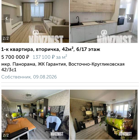
‹
›
2
/2
1-к квартира, вторичка, 42м², 6/17 этаж
₽
₽
5 700 000
137 100
за м²
мкр. Панорама, ЖК Гарантия, Восточно-Кругликовская
42/3с1
Собственник, 09.08.2026
‹
›
2
/2