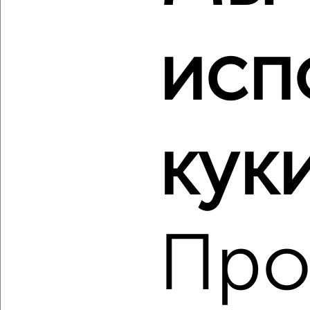
267к5
Собственник, 09.08.2026
исп
‹
›
куки
2
/2
1-к квартира, вторичка, 42м², 16/20 этаж
₽
₽
6 450 000
152 900
за м²
Западный Обход 45
Собственник, 09.08.2026
Про
‹
›