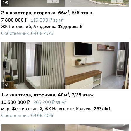
2
/9
2-к квартира, вторичка, 66м², 5/6 этаж
₽
₽
7 800 000
119 000
за м²
ЖК Лиговский, Академика Фёдорова 6
Собственник, 09.08.2026
‹
›
2
/2
1-к квартира, вторичка, 40м², 7/25 этаж
₽
₽
10 500 000
263 200
за м²
мкр. Фестивальный, ЖК На высоте, Каляева 263/4к1
Собственник, 09.08.2026