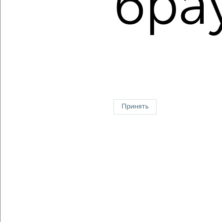
бра
Средняя цена за м2:
158222
руб.
Площадь: от
31
м2 до
101
м2
Средняя площадь:
51
м2
↑ НАВЕРХ К МЕНЮ
Однокомнатные
Двухкомнатные
Трехкомнатные
4‑комнатные
Квартиры студии
От застройщика
Без посредников
Вторичное жилье
Принять
В новостройке
В строящемся доме
В новом доме
Контакты
Политика конфиденциальности
Пользовательское соглашение
Краснодар, улица 40 лет Победы 403
© 2015–2026
Сайт-доска объявлений недвижимости
О проекте
Реклама на портале
Новости
Статьи
Блог
Риэлторы
Агентства
Застройщики
Ипотечный калькулятор
Консультации по недвижимости
Разместить объявление
Скачать приложение
Соцсети (vk.com | t.me | dzen.ru)