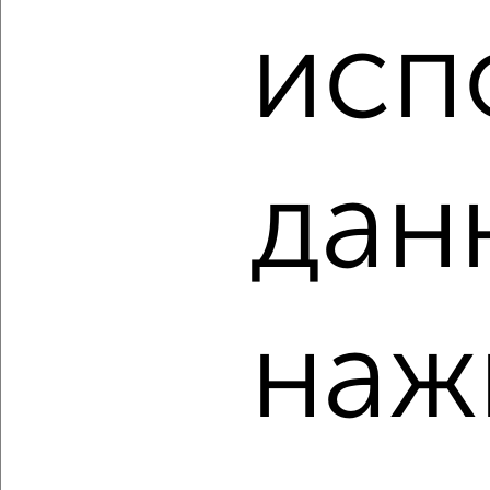
исп
2
/2
2-к квартира, вторичка, 58м², 16/24 этаж
₽
₽
14 000 000
241 400
за м²
мкр. Фестивальный, ЖК Маршал, Гаражная 87
Собственник, 09.08.2026
дан
‹
›
наж
2
/10
2-к квартира, вторичка, 60м², 15/21 этаж
₽
₽
10 300 000
171 700
за м²
мкр. Губернский, имени Героя Николая Шевелёва 5
Собственник, 09.08.2026