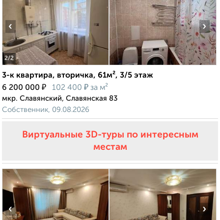
‹
›
2
/2
3-к квартира, вторичка, 61м², 3/5 этаж
₽
₽
6 200 000
102 400
за м²
мкр. Славянский, Славянская 83
Собственник, 09.08.2026
Виртуальные 3D-туры по интересным
местам
‹
›