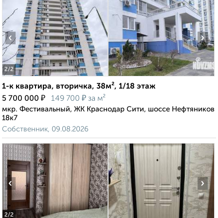
‹
›
2
/2
1-к квартира, вторичка, 38м², 1/18 этаж
₽
₽
5 700 000
149 700
за м²
мкр. Фестивальный, ЖК Краснодар Сити, шоссе Нефтяников
18к7
Собственник, 09.08.2026
‹
›
2
/2