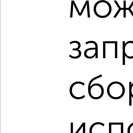
мож
2
/2
1-к квартира, вторичка, 52м², 13/24 этаж
₽
₽
15 500 000
299 300
за м²
мкр. Центральный, Красная 176
зап
Собственник, 08.08.2026
‹
›
сбо
2
/2
2-к квартира, вторичка, 65м², 24/24 этаж
₽
₽
10 500 000
161 600
за м²
исп
мкр. Краевая Клиническая Больница, ЖК Свобода,
Домбайская 55к5
Собственник, 08.08.2026