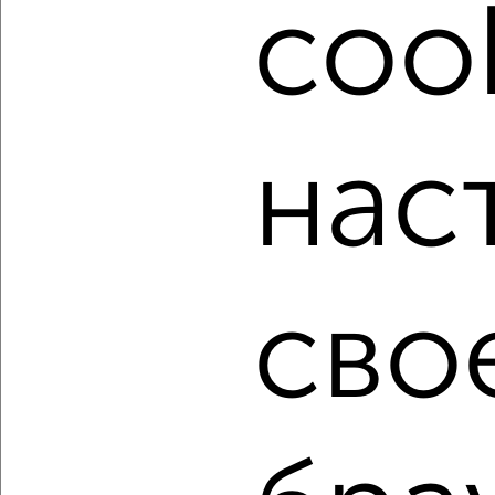
cook
Подберите подходящую недвижимость из предложений
от собственников, риэлторов, застройщиков и агенств
недвижимости, связаться с ними можно по телефону или
написать сообщение в любом удобном для вас
мессенджере, это безопасно и бесплатно.
Для покупки квартиры доступна ипотека от крупнейших
нас
банков России: СберБанк, ВТБ, Альфа-Банк,
Россельхозбанк, Совкомбанк, Т-Банк, Росбанк, Почта
Банк на сумму от 400 000 до 120 000 000 рублей сроком
до 30 лет.
Сайт работает во многих городах России.
сво
Сколько стоит купить квартиру в Краснодаре?
Цена недвижимости: мин. от
3950000
руб. до макс.
22750000
руб.
Средняя цена:
8069333
руб.
Цена за м2: от
127419
руб. до
225247
руб.