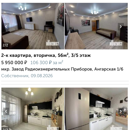
‹
›
2
/2
2-к квартира, вторичка, 56м², 3/5 этаж
₽
₽
5 950 000
106 300
за м²
мкр. Завод Радиоизмерительных Приборов, Ангарская 1/6
Собственник, 09.08.2026
‹
›