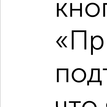
кно
‹
›
«Пр
2
/2
3-к квартира, вторичка, 101м², 4/4 этаж
₽
₽
22 750 000
226 000
за м²
мкр. Центральный, Красная 137
Собственник, 09.08.2026
под
‹
›
2
/2