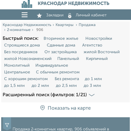
КРАСНОДАР НЕДВИЖИМОСТЬ
Закладки
Личный кабинет
Краснодар Недвижимость
Квартиры
Продажа
2‑комнатные
906
Быстрый поиск:
Вторичное жилье
Новостройки
Строящиеся дома
Сданные дома
Агентство
Без посредников
От застройщика
жилой Восточный
жилой Новознаменский
Панельный
Кирпичный
Монолитный
Индивидуальное
Центральное
С обычным ремонтом
С хорошим ремонтом
Без ремонта
до 1 млн
до 1,5 млн
до 2 млн
до 2,5 млн
до 3 млн
Расширенный поиск (фильтров: 1/21)
Показать на карте
Продажа 2‑комнатных квартир, 906 объявлений в