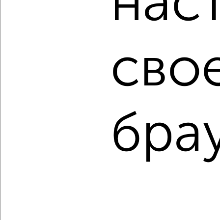
нас
Сайт работает во многих городах России.
Сколько стоит купить двухкомнатную квартиру в
Краснодаре?
сво
Цена недвижимости: мин. от
3500000
руб. до макс.
18861600
руб.
Средняя цена:
9190317
руб.
Цена за м2: от
81395
руб. до
227248
руб.
бра
Средняя цена за м2:
170191
руб.
Площадь: от
43
м2 до
83
м2
Средняя площадь:
54
м2
↑ НАВЕРХ К МЕНЮ
Однокомнатные
Двухкомнатные
Трехкомнатные
4‑комнатные