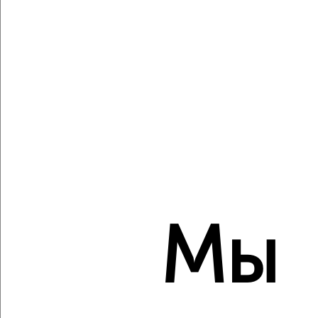
Агентство, 10.08.2026
Виртуальные 3D-туры по музеям и объектам
культуры
‹
›
2
/2
2-к квартира, вторичка, 64м², 2/9 этаж
Мы
₽
₽
5 950 000
93 300
за м²
ЖК Лиговский, Академика Фёдорова 4
Агентство, 10.08.2026