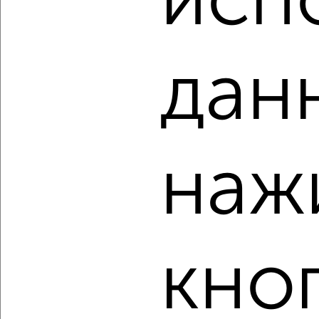
исп
₽
₽
6 667 840
134 000
за м²
Агентство, 10.08.2026
дан
‹
›
2
/2
наж
2-к квартира, строящийся дом, 52м², 6/16 этаж
₽
₽
6 680 910
129 000
за м²
Агентство, 10.08.2026
кно
‹
›