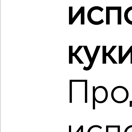
исп
‹
›
2
/2
куки
2-к квартира, вторичка, 45м², 2/9 этаж
₽
₽
3 500 000
78 300
за м²
мкр. Фестивальный, Яна Полуяна 60
Агентство, 10.08.2026
Про
‹
›
2
/2
2-к квартира, строящийся дом, 50м², 14/16 этаж