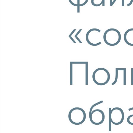
Агентство, 10.08.2026
«co
‹
›
2
/1
Пол
2-к квартира, вторичка, 49м², 1/12 этаж
₽
₽
8 987 000
185 000
за м²
мкр. Центральный, Красная 153
Агентство, 10.08.2026
обр
‹
›