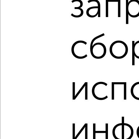
зап
‹
›
сбо
2
/2
2-к квартира, вторичка, 52м², 10/10 этаж
₽
₽
5 670 000
110 100
за м²
мкр. Краевая Клиническая Больница, Черкасская 43
исп
Агентство, 10.08.2026
‹
›
инф
2
/2