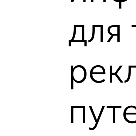
2-к квартира, вторичка, 59м², 11/16 этаж
₽
₽
9 565 360
162 400
за м²
для 
Агентство, 10.08.2026
‹
›
рек
2
/2
2-к квартира, вторичка, 60м², 11/16 этаж
₽
₽
9 857 280
163 200
за м²
пут
Агентство, 10.08.2026
1 / 16
2