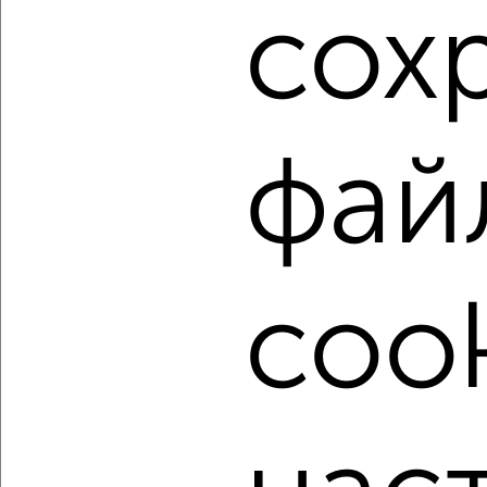
Как купить двухкомнатную квартиру в Краснодаре на
сох
сайте Краснодар-недвижимость?
Используя удобную форму поиска с множеством
фильтров и сортировкой по параметрам, вы можете
подобрать для покупки двухкомнатную квартиру в
Краснодаре.
фай
Найденные предложения: 906 объявлений, можно
посмотреть в виде списка или на карте, с описанием,
расположением, ценой и другими подробностями.
Подберите подходящую недвижимость из предложений
от собственников, риэлторов, застройщиков и агенств
cook
недвижимости, связаться с ними можно по телефону или
написать сообщение в любом удобном для вас
мессенджере, это безопасно и бесплатно.
Для покупки квартиры доступна ипотека от крупнейших
банков России: СберБанк, ВТБ, Альфа-Банк,
Россельхозбанк, Совкомбанк, Т-Банк, Росбанк, Почта
Банк на сумму от 400 000 до 120 000 000 рублей сроком
до 30 лет.