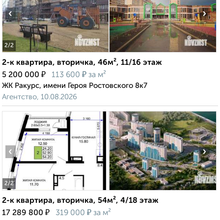
‹
›
2
/2
2-к квартира, вторичка, 46м², 11/16 этаж
₽
₽
5 200 000
113 600
за м²
ЖК Ракурс, имени Героя Ростовского 8к7
Агентство, 10.08.2026
‹
›
2
/2
2-к квартира, вторичка, 54м², 4/18 этаж
₽
₽
17 289 800
319 000
за м²