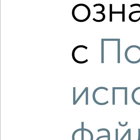
озн
‹
›
2
/2
с
По
2-к квартира, строящийся дом, 52м², 8/12 этаж
₽
₽
6 784 490
131 000
за м²
Агентство, 10.08.2026
исп
‹
›
2
/1
2-к квартира, вторичка, 44м², 5/5 этаж
фай
₽
₽
5 100 000
116 500
за м²
мкр. Фестивальный, Яна Полуяна 42