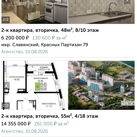
‹
›
2
/2
2-к квартира, вторичка, 48м², 8/10 этаж
₽
₽
6 200 000
130 600
за м²
мкр. Славянский, Красных Партизан 79
Агентство, 10.08.2026
‹
›
2
/2
2-к квартира, вторичка, 55м², 4/18 этаж
₽
₽
14 355 000
261 000
за м²
Агентство, 10.08.2026