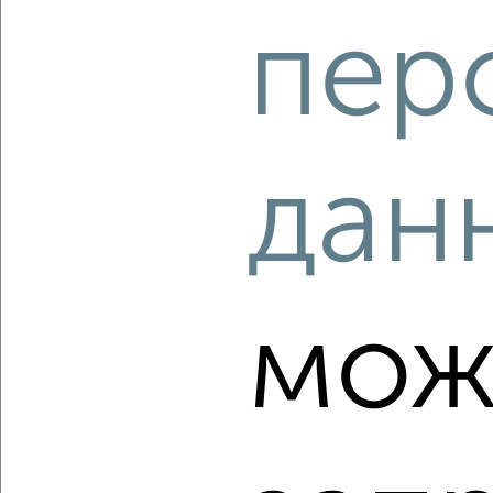
2
/2
пер
2-к квартира, вторичка, 43м², 17/17 этаж
₽
₽
6 490 000
151 000
за м²
мкр. Завод Радиоизмерительных Приборов, ЖК Времена
года, Петра Метальникова 5к3
Собственник, 10.08.2026
дан
‹
›
мож
2
/2
2-к квартира, вторичка, 58м², 7/18 этаж
₽
₽
9 500 000
163 800
за м²
мкр. 40 лет Победы, ЖК Симфония, Российская 74
Агентство, 10.08.2026