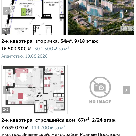
‹
›
2
/2
2-к квартира, вторичка, 54м², 9/18 этаж
₽
₽
16 503 900
304 500
за м²
Агентство, 10.08.2026
‹
›
2
/2
2-к квартира, строящийся дом, 67м², 2/24 этаж
₽
₽
7 639 020
114 700
за м²
мкр. пос. Знаменский, микрорайон Родные Просторы