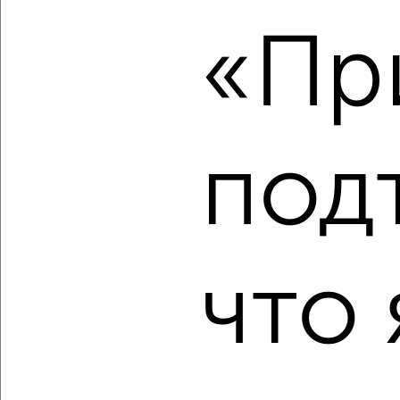
2
/2
«Пр
2-к квартира, строящийся дом, 52м², 10/12 этаж
₽
₽
6 888 070
133 000
за м²
Агентство, 10.08.2026
под
‹
›
2
/2
что 
2-к квартира, строящийся дом, 53м², 10/12 этаж
₽
₽
7 045 010
133 000
за м²
Агентство, 10.08.2026