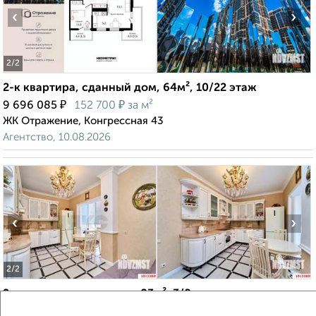
‹
›
2
/2
2-к квартира, сданный дом, 64м², 10/22 этаж
₽
₽
9 696 085
152 700
за м²
ЖК Отражение, Конгрессная 43
Агентство, 10.08.2026
‹
›
2
/2
2-к квартира, вторичка, 83м², 3/8 этаж
₽
₽
6 990 000
84 200
за м²