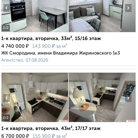
‹
›
2
/2
1-к квартира, вторичка, 33м², 15/16 этаж
₽
₽
4 740 000
143 900
за м²
ЖК Смородина, имени Владимира Жириновского 1к3
Агентство, 07.08.2026
‹
›
2
/2
1-к квартира, вторичка, 43м², 17/17 этаж
₽
₽
6 700 000
155 900
за м²