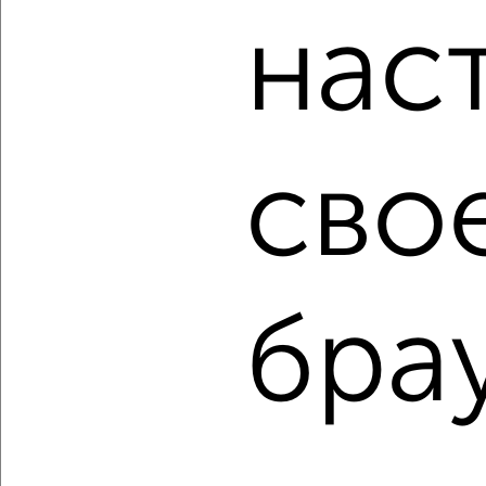
банков России: СберБанк, ВТБ, Альфа-Банк,
нас
Россельхозбанк, Совкомбанк, Т-Банк, Росбанк, Почта
Банк на сумму от 400 000 до 120 000 000 рублей сроком
до 30 лет.
Сайт работает во многих городах России.
Сколько стоит купить квартиру в Краснодаре?
сво
Цена недвижимости: мин. от
3700000
руб. до макс.
24000000
руб.
Средняя цена:
10190542
руб.
Цена за м2: от
142307
руб. до
193548
руб.
бра
Средняя цена за м2:
199814
руб.
Площадь: от
26
м2 до
124
м2
Средняя площадь:
51
м2
↑ НАВЕРХ К МЕНЮ