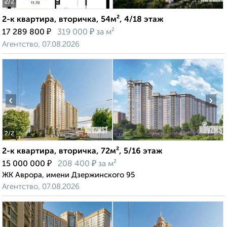
2
/2
2-к квартира, вторичка, 54м², 4/18 этаж
₽
₽
17 289 800
319 000
за м²
Агентство, 07.08.2026
‹
›
2
/2
2-к квартира, вторичка, 72м², 5/16 этаж
₽
₽
15 000 000
208 400
за м²
ЖК Аврора, имени Дзержинского 95
Агентство, 07.08.2026