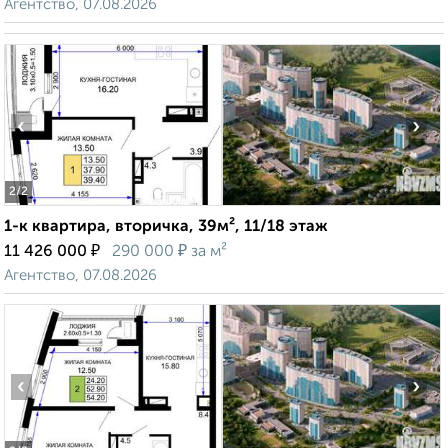
Агентство, 07.08.2026
‹
›
2
/2
1-к квартира, вторичка, 39м², 11/18 этаж
₽
₽
11 426 000
290 000
за м²
Агентство, 07.08.2026
‹
›