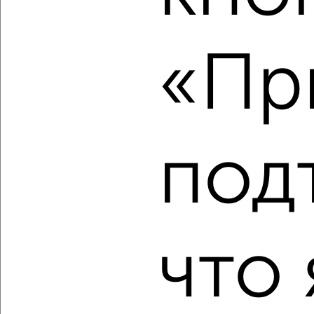
‹
›
«Пр
2
/2
3-к квартира, вторичка, 92м², 13/16 этаж
₽
₽
12 999 999
141 400
за м²
мкр. пос. Знаменский, Природная 10Б
Агентство, 07.08.2026
под
‹
›
что 
2
/2
1-к квартира, вторичка, 40м², 7/8 этаж
₽
₽
4 450 000
111 300
за м²