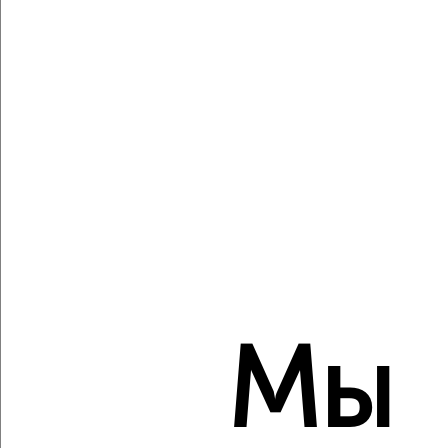
23 002 800
348 000
за м²
Агентство, 07.08.2026
Виртуальные 3D-туры по музеям и объектам
культуры
‹
›
2
/2
2-к квартира, вторичка, 71м², 15/16 этаж
₽
₽
Мы
14 000 000
197 200
за м²
ЖК Аврора, имени Дзержинского 95
Агентство, 07.08.2026