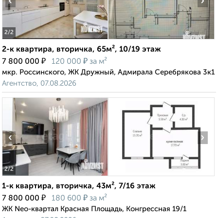
‹
›
2
/2
2-к квартира, вторичка, 65м², 10/19 этаж
₽
₽
7 800 000
120 000
за м²
мкр. Россинского, ЖК Дружный, Адмирала Серебрякова 3к1
Агентство, 07.08.2026
‹
›
2
/2
1-к квартира, вторичка, 43м², 7/16 этаж
₽
₽
7 800 000
180 600
за м²
ЖК Neo-квартал Красная Площадь, Конгрессная 19/1