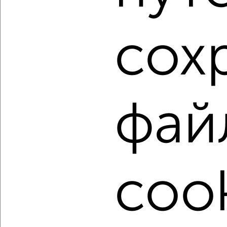
1 / 41
2
сох
Как купить квартиру, вторичное жилье в Краснодаре на
сайте Краснодар-недвижимость?
Используя удобную форму поиска с множеством
фильтров и сортировкой по параметрам, вы можете
подобрать для покупки квартиру, вторичное жилье в
фай
Краснодаре.
Найденные предложения: 2430 объявлений, можно
посмотреть в виде списка или на карте, с описанием,
расположением, ценой и другими подробностями.
Подберите подходящую недвижимость из предложений
cook
от собственников, риэлторов, застройщиков и агенств
недвижимости, связаться с ними можно по телефону или
написать сообщение в любом удобном для вас
мессенджере, это безопасно и бесплатно.
Для покупки квартиры доступна ипотека от крупнейших