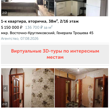
2
/2
1-к квартира, вторичка, 38м², 2/16 этаж
₽
₽
5 150 000
136 700
за м²
мкр. Восточно-Кругликовский, Генерала Трошева 45
Агентство, 07.08.2026
Виртуальные 3D-туры по интересным
местам
‹
›
2
/2