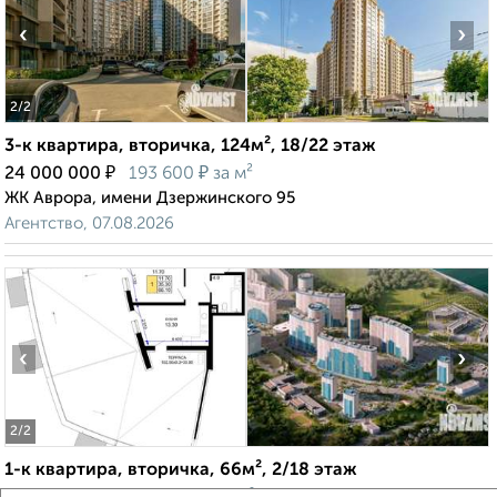
‹
›
2
/2
3-к квартира, вторичка, 124м², 18/22 этаж
₽
₽
24 000 000
193 600
за м²
ЖК Аврора, имени Дзержинского 95
Агентство, 07.08.2026
‹
›
2
/2
1-к квартира, вторичка, 66м², 2/18 этаж
₽
₽