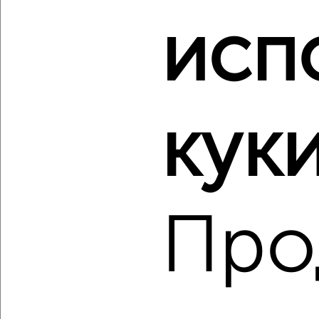
исп
‹
›
2
/2
Студия квартира, вторичка, 26м², 4/18 этаж
куки
₽
₽
4 704 480
178 200
за м²
мкр. Образцово, микрорайон Образцово
Агентство, 07.08.2026
Про
‹
›
2
/2
2-к квартира, вторичка, 72м², 13/18 этаж