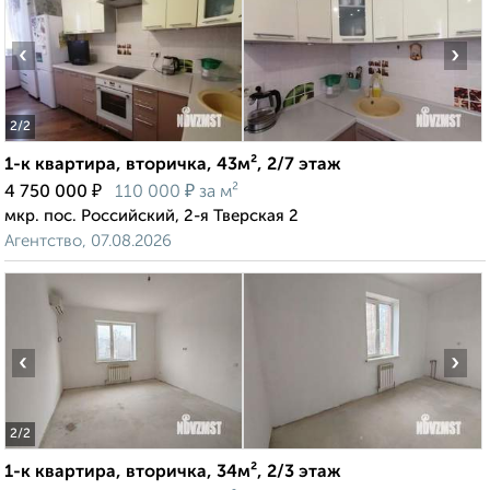
‹
›
2
/2
1-к квартира, вторичка, 43м², 2/7 этаж
₽
₽
4 750 000
110 000
за м²
мкр. пос. Российский, 2-я Тверская 2
Агентство, 07.08.2026
‹
›
2
/2
1-к квартира, вторичка, 34м², 2/3 этаж