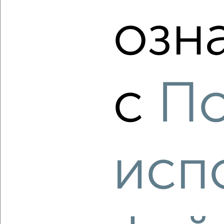
мкр. Завод Радиоизмерительных Приборов, 1 Мая 428
Агентство, 07.08.2026
озн
‹
›
с
По
2
/2
1-к квартира, вторичка, 37м², 18/19 этаж
₽
₽
5 400 000
146 000
за м²
мкр. Завод Радиоизмерительных Приборов, ЖК Атмосфера,
исп
Московская 125к2
Агентство, 07.08.2026
‹
›