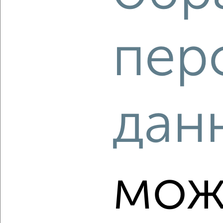
‹
›
пер
2
/1
1-к квартира, вторичка, 33м², 6/12 этаж
₽
₽
4 650 000
141 400
за м²
мкр. Юбилейный, 70-летия Октября 4
дан
Агентство, 07.08.2026
‹
›
мож
2
/2
2-к квартира, вторичка, 55м², 5/15 этаж