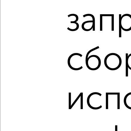
₽
₽
14 500 000
261 800
за м²
зап
мкр. Завод Измерительных Приборов, имени 40-летия
Победы 33/1
Агентство, 07.08.2026
сбо
‹
›
2
/2
1-к квартира, вторичка, 36м², 3/18 этаж
исп
₽
₽
11 905 950
333 500
за м²
Агентство, 07.08.2026