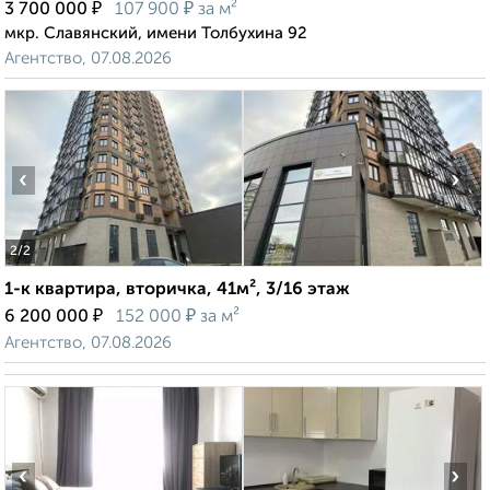
₽
₽
3 700 000
107 900
за м²
мкр. Славянский, имени Толбухина 92
Агентство, 07.08.2026
‹
›
2
/2
1-к квартира, вторичка, 41м², 3/16 этаж
₽
₽
6 200 000
152 000
за м²
Агентство, 07.08.2026
‹
›