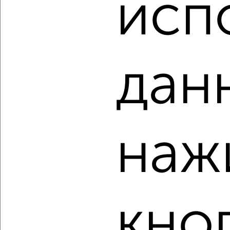
исп
₽
₽
6 250 000
87 200
за м²
мкр. Восточно-Кругликовский, Восточно-Кругликовская 46/
а
Агентство, 07.08.2026
дан
‹
›
2
/2
наж
1-к квартира, вторичка, 38м², 8/17 этаж
₽
₽
4 400 000
114 600
за м²
мкр. Завод Измерительных Приборов, Карякина 5к1
Агентство, 07.08.2026
кно