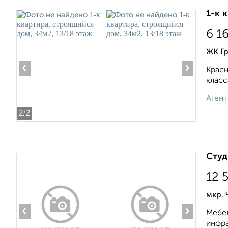
1-к 
6 1
ЖК Гр
‹
›
Красн
класс
Агент
2
/2
Студ
12 
мкр. 
‹
›
Мебел
инфра