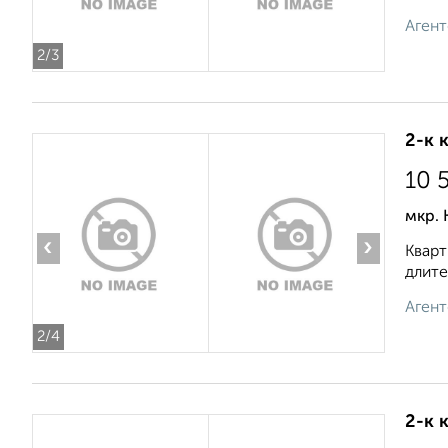
Агент
2
/3
2-к 
10 
мкр. 
‹
›
Кварт
длите
Агент
2
/4
2-к 