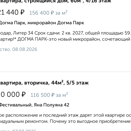
квартира, строящийся дом, 60м², 4/16 этаж
₽
21 440
₽
156 400
за м²
 Догма Парк, микрорайон Догма Парк
одар, Литер 34 Срок сдачи: 2 кв. 2027, общей площадью 59.
вартир!* ДОГМА ПАРК-это новый микрорайон, сочетающий в
ство, 08.08.2026
квартира, вторичка, 44м², 5/5 этаж
₽
00 000
₽
116 500
за м²
Фестивальный, Яна Полуяна 42
ое расположение и последний этаж дарят этой квартире 
идуальным ремонтом. Почему это выгодное приобретение: · 