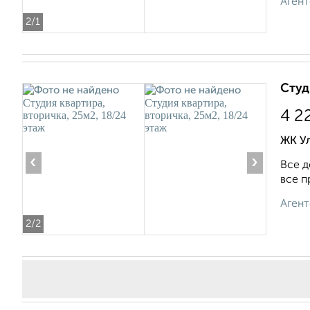
Агент
2
/1
Студ
4 2
ЖК Ул
‹
›
Все д
все п
Агент
2
/2