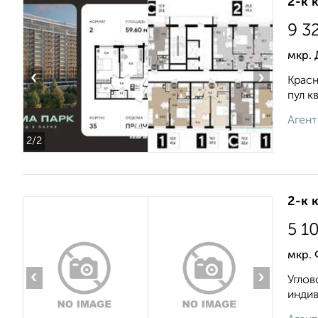
2-к 
9 3
мкр.
‹
›
Красн
пул к
Агент
2
/2
2-к 
5 1
мкр. 
‹
›
Углов
индив