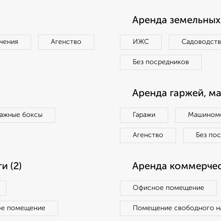
Аренда земельных 
чения
Агенство
ИЖС
Садоводст
Без посредников
Аренда гаржей, м
ражные боксы
Гаражи
Машиноме
Агенство
Без по
 (2)
Аренда коммерчес
Офисное помещение
ое помещение
Помещение свободного н