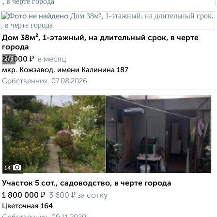
Дом 38м², 1-этажный, на длительный срок, в черте
города
₽
20 000
в месяц
2
/5
мкр. Кожзавод, имени Калинина 187
Собственник, 07.08.2026
14
Участок 5 сот., садоводство, в черте города
₽
₽
1 800 000
3 600
за сотку
Цветочная 164