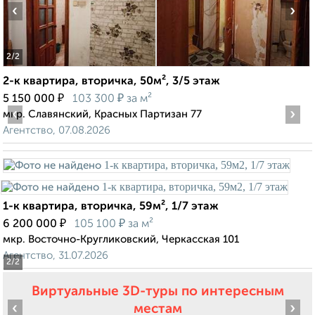
‹
›
2
/2
2-к квартира, вторичка, 50м², 3/5 этаж
₽
₽
5 150 000
103 300
за м²
‹
›
мкр. Славянский, Красных Партизан 77
Агентство, 07.08.2026
1-к квартира, вторичка, 59м², 1/7 этаж
₽
₽
6 200 000
105 100
за м²
мкр. Восточно-Кругликовский, Черкасская 101
Агентство, 31.07.2026
2
/2
Виртуальные 3D-туры по интересным
‹
›
местам