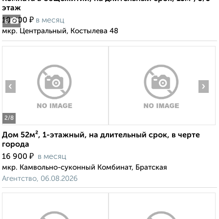
этаж
₽
10 000
в месяц
6
мкр. Центральный, Костылева 48
‹
›
2
/8
Дом 52м², 1-этажный, на длительный срок, в черте
города
₽
16 900
в месяц
мкр. Камвольно-суконный Комбинат, Братская
Агентство, 06.08.2026