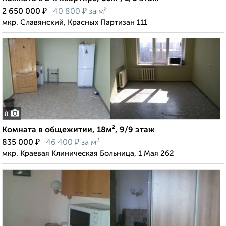
₽
₽
2 650 000
40 800
за м²
мкр. Славянский, Красных Партизан 111
8
Комната в общежитии, 18м², 9/9 этаж
₽
₽
835 000
46 400
за м²
мкр. Краевая Клиническая Больница, 1 Мая 262