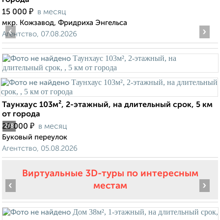
города
₽
15 000
в месяц
мкр. Кожзавод, Фридриха Энгельса
‹
›
Агентство, 07.08.2026
Таунхаус 103м², 2-этажный, на длительный срок, 5 км
от города
₽
20 000
в месяц
2
/8
Буковый переулок
Агентство, 05.08.2026
Виртуальные 3D-туры по интересным
‹
›
местам