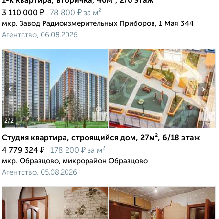
1-к квартира, вторичка, 40м², 2/6 этаж
₽
₽
3 110 000
78 800
за м²
мкр. Завод Радиоизмерительных Приборов, 1 Мая 344
Агентство, 06.08.2026
‹
›
2
/2
Студия квартира, строящийся дом, 27м², 6/18 этаж
₽
₽
4 779 324
178 200
за м²
мкр. Образцово, микрорайон Образцово
Агентство, 05.08.2026