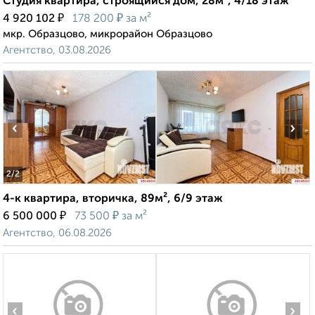
Студия квартира, строящийся дом, 28м², 4/18 этаж
₽
₽
4 920 102
178 200
за м²
мкр. Образцово, микрорайон Образцово
Агентство, 03.08.2026
‹
›
2
/2
4-к квартира, вторичка, 89м², 6/9 этаж
₽
₽
6 500 000
73 500
за м²
Агентство, 06.08.2026
‹
›