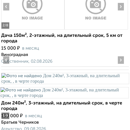
‹
›
2
/8
Дача 150м², 2-этажный, на длительный срок, 5 км от
города
₽
15 000
в месяц
Виноградная
‹
›
Собственник, 02.08.2026
Дом 240м², 3-этажный, на длительный срок, в черте
города
₽
130 000
в месяц
2
/8
Братьев Черников
Агентство, 09.08.2026