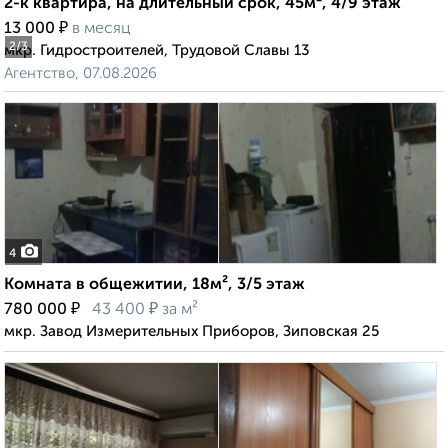
2-к квартира, на длительный срок, 45м², 4/9 этаж
₽
13 000
в месяц
2
/3
мкр. Гидростроителей, Трудовой Славы 13
Агентство, 07.08.2026
4
Комната в общежитии, 18м², 3/5 этаж
₽
₽
780 000
43 400
за м²
мкр. Завод Измерительных Приборов, Зиповская 25