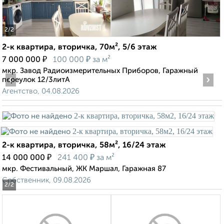
2
/2
2-к квартира, вторичка, 70м², 5/6 этаж
₽
₽
7 000 000
100 000
за м²
мкр. Завод Радиоизмерительных Приборов, Гаражный
‹
›
переулок 12/3литА
Агентство, 04.08.2026
2-к квартира, вторичка, 58м², 16/24 этаж
₽
₽
14 000 000
241 400
за м²
мкр. Фестивальный, ЖК Маршал, Гаражная 87
Собственник, 09.08.2026
2
/2