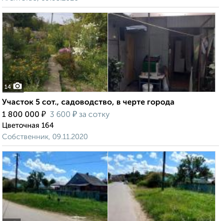
14
Участок 5 сот., садоводство, в черте города
₽
₽
1 800 000
3 600
за сотку
Цветочная 164
Собственник, 09.11.2020