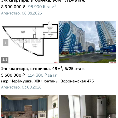
3-к квартира, вторичка, 90м², 7/24 этаж
₽
₽
8 900 000
98 900
за м²
Агентство, 06.08.2026
‹
›
2
/2
1-к квартира, вторичка, 49м², 5/25 этаж
₽
₽
5 600 000
114 300
за м²
мкр. Черёмушки, ЖК Фонтаны, Воронежская 47Б
Агентство, 03.08.2026
‹
›