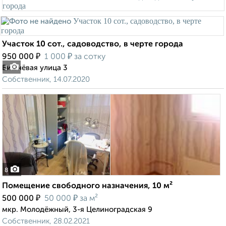
Участок 10 сот., садоводство, в черте города
₽
₽
950 000
1 000
за сотку
Вишнёвая улица 3
1
Собственник, 14.07.2020
8
Помещение свободного назначения, 10 м²
₽
₽
500 000
50 000
за м²
мкр. Молодёжный, 3-я Целиноградская 9
Собственник, 28.02.2021