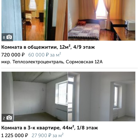
8
Комната в общежитии, 12м², 4/9 этаж
₽
₽
720 000
60 000
за м²
мкр. Теплоэлектроцентраль, Сормовская 12А
2
Комната в 3-к квартире, 44м², 1/8 этаж
₽
₽
1 225 000
27 900
за м²