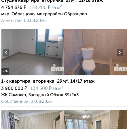
Студия квартира, вторичка, 27м², 11/18 этаж
₽
₽
4 754 376
178 200
за м²
мкр. Образцово, микрорайон Образцово
Агентство, 08.08.2026
‹
›
2
/6
1-к квартира, вторичка, 29м², 14/17 этаж
₽
₽
3 900 000
134 500
за м²
ЖК Самолёт, Западный Обход 39/2к3
Собственник, 07.08.2026