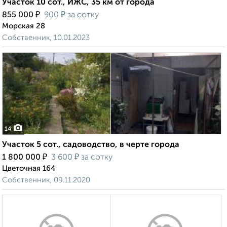
Участок 10 сот., ИЖС, 35 км от города
₽
₽
855 000
900
за сотку
Морская 28
Собственник, 10.01.2023
14
Участок 5 сот., садоводство, в черте города
₽
₽
1 800 000
3 600
за сотку
Цветочная 164
Собственник, 09.11.2020