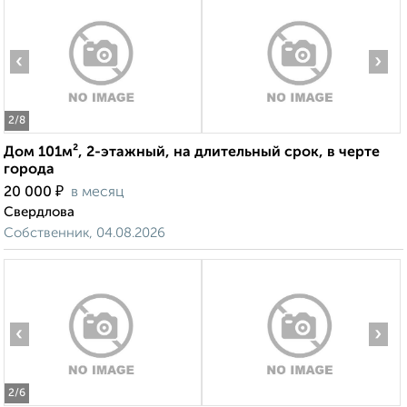
‹
›
2
/8
Дом 101м², 2-этажный, на длительный срок, в черте
города
₽
20 000
в месяц
Свердлова
Собственник, 04.08.2026
‹
›
2
/6