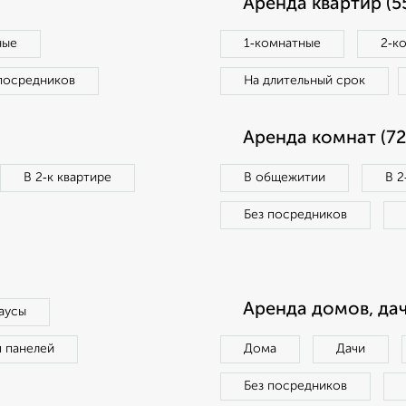
Аренда квартир (5
ные
1‑комнатные
2‑к
посредников
На длительный срок
Аренда комнат (72
В 2‑к квартире
В общежитии
В 2
Без посредников
Аренда домов, дач
аусы
п панелей
Дома
Дачи
Без посредников