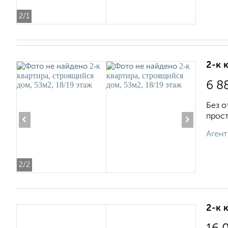
2
/1
2-к 
6 8
Без о
прост
‹
›
Агент
2
/2
2-к 