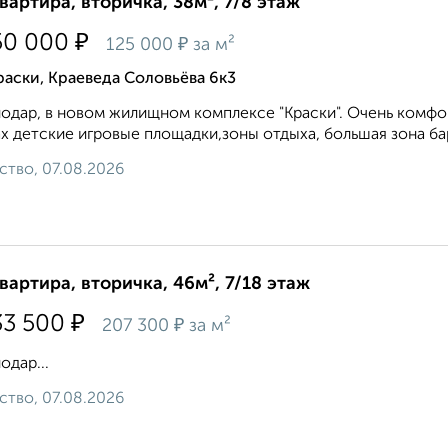
квартира, вторичка, 38м², 7/8 этаж
₽
50 000
₽
125 000
за м²
аски, Краеведа Соловьёва 6к3
одар, в новом жилищном комплексе "Краски". Очень комф
х детские игровые площадки,зоны отдыха, большая зона ба
ство, 07.08.2026
квартира, вторичка, 46м², 7/18 этаж
₽
33 500
₽
207 300
за м²
одар...
ство, 07.08.2026