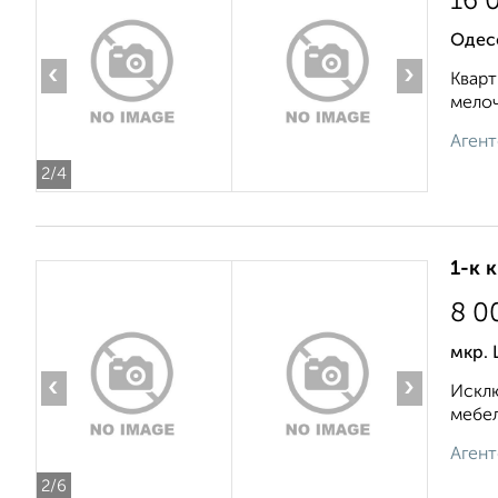
16 
Одес
‹
›
Кварт
мелоч
Агент
2
/4
1-к 
8 0
мкр.
‹
›
Исклю
мебел
Агент
2
/6