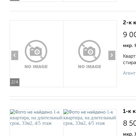
2-к 
9 0
мкр. 
‹
›
Кварт
стира
Агент
2
/4
1-к 
8 5
мкр.