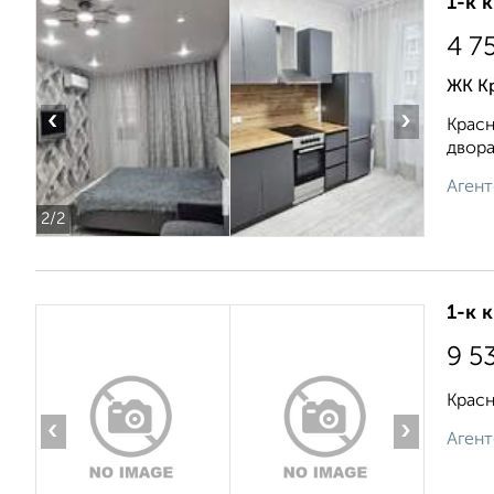
1-к 
4 7
ЖК Кр
‹
›
Красн
двора
Агент
2
/2
1-к 
9 5
Красн
‹
›
Агент