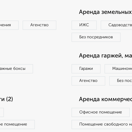
Аренда земельных 
чения
Агенство
ИЖС
Садоводст
Без посредников
Аренда гаржей, м
ражные боксы
Гаражи
Машиноме
Агенство
Без по
 (2)
Аренда коммерчес
Офисное помещение
ое помещение
Помещение свободного н