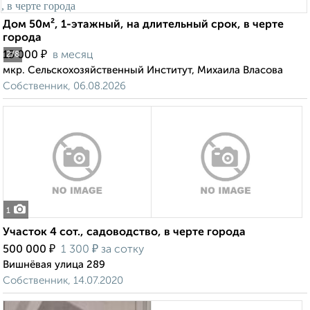
Дом 50м², 1-этажный, на длительный срок, в черте
города
₽
15 000
в месяц
2
/8
мкр. Сельскохозяйственный Институт, Михаила Власова
Собственник, 06.08.2026
1
Участок 4 сот., садоводство, в черте города
₽
₽
500 000
1 300
за сотку
Вишнёвая улица 289
Собственник, 14.07.2020