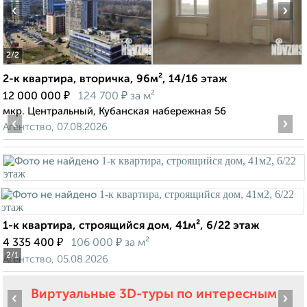
‹
›
2
/2
2-к квартира, вторичка, 96м², 14/16 этаж
₽
₽
12 000 000
124 700
за м²
мкр. Центральный, Кубанская набережная 56
‹
›
Агентство, 07.08.2026
1-к квартира, строящийся дом, 41м², 6/22 этаж
₽
₽
4 335 400
106 000
за м²
2
/1
Агентство, 05.08.2026
Виртуальные 3D-туры по интересным
‹
›