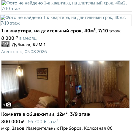
1-к квартира, на длительный срок, 40м², 7/10 этаж
₽
8 000
в месяц
2
/3
мкр. Дубинка, КИМ 1
Агентство, 05.08.2026
8
Комната в общежитии, 12м², 3/9 этаж
₽
₽
800 000
66 700
за м²
мкр. Завод Измерительных Приборов, Колхозная 86