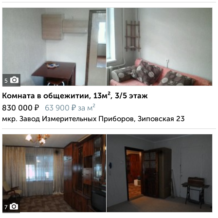
5
Комната в общежитии, 13м², 3/5 этаж
₽
₽
830 000
63 900
за м²
мкр. Завод Измерительных Приборов, Зиповская 23
7