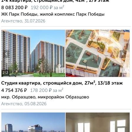
1-к квартира, строящийся дом, 42м², 2/9 этаж
₽
₽
8 083 200
192 000
за м²
ЖК Парк Победы, жилой комплекс Парк Победы
Агентство, 31.07.2026
‹
›
2
/2
Студия квартира, строящийся дом, 27м², 13/18 этаж
₽
₽
4 754 376
178 200
за м²
мкр. Образцово, микрорайон Образцово
Агентство, 05.08.2026