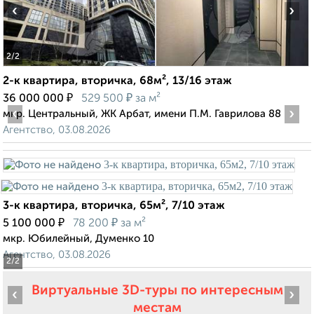
‹
›
2
/2
2-к квартира, вторичка, 68м², 13/16 этаж
₽
₽
36 000 000
529 500
за м²
‹
›
мкр. Центральный, ЖК Арбат, имени П.М. Гаврилова 88
Агентство, 03.08.2026
3-к квартира, вторичка, 65м², 7/10 этаж
₽
₽
5 100 000
78 200
за м²
мкр. Юбилейный, Думенко 10
Агентство, 03.08.2026
2
/2
Виртуальные 3D-туры по интересным
‹
›
местам