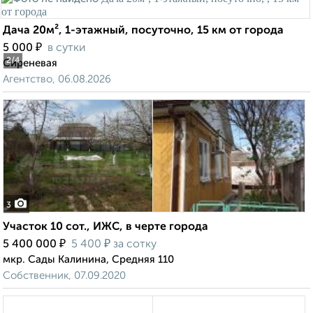
Дача 20м², 1-этажный, посуточно, 15 км от города
₽
5 000
в сутки
2
/4
Сиреневая
Агентство, 06.08.2026
3
Участок 10 сот., ИЖС, в черте города
₽
₽
5 400 000
5 400
за сотку
мкр. Сады Калинина, Средняя 110
Собственник, 07.09.2020