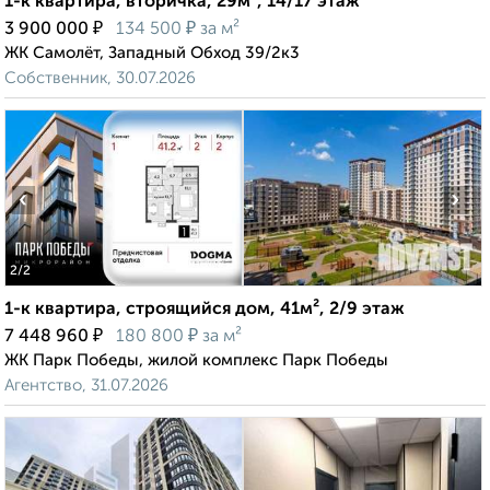
1-к квартира, вторичка, 29м², 14/17 этаж
₽
₽
3 900 000
134 500
за м²
ЖК Самолёт, Западный Обход 39/2к3
Собственник, 30.07.2026
‹
›
2
/2
1-к квартира, строящийся дом, 41м², 2/9 этаж
₽
₽
7 448 960
180 800
за м²
ЖК Парк Победы, жилой комплекс Парк Победы
Агентство, 31.07.2026