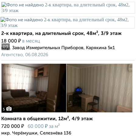
2-к квартира, на длительный срок, 48м², 3/9 этаж
₽
18 000
в месяц
2
/5
мкр. Завод Измерительных Приборов, Карякина 5к1
Агентство, 06.08.2026
5
Комната в общежитии, 12м², 4/9 этаж
₽
₽
720 000
60 000
за м²
мкр. Черёмушки, Селезнёва 136