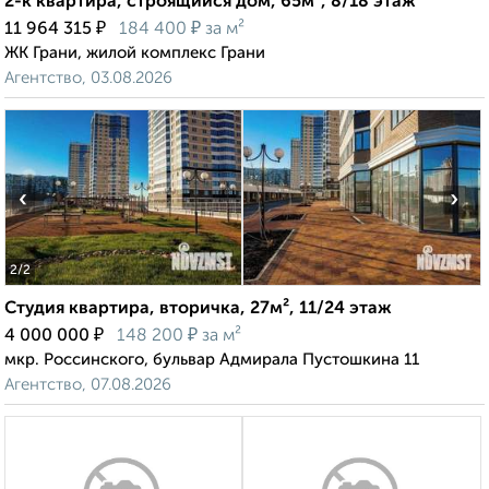
2-к квартира, строящийся дом, 65м², 8/18 этаж
₽
₽
11 964 315
184 400
за м²
ЖК Грани, жилой комплекс Грани
Агентство, 03.08.2026
‹
›
2
/2
Студия квартира, вторичка, 27м², 11/24 этаж
₽
₽
4 000 000
148 200
за м²
мкр. Россинского, бульвар Адмирала Пустошкина 11
Агентство, 07.08.2026