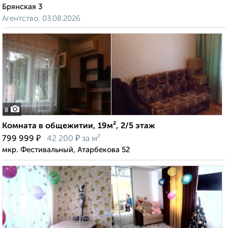
Брянская 3
Агентство, 03.08.2026
8
Комната в общежитии, 19м², 2/5 этаж
₽
₽
799 999
42 200
за м²
мкр. Фестивальный, Атарбекова 52