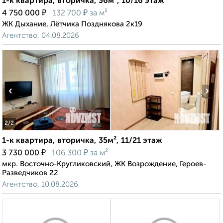
1-к квартира, вторичка, 36м², 10/16 этаж
₽
₽
4 750 000
132 700
за м²
ЖК Дыхание, Лётчика Позднякова 2к19
Агентство, 04.08.2026
‹
›
2
/2
1-к квартира, вторичка, 35м², 11/21 этаж
₽
₽
3 730 000
106 300
за м²
мкр. Восточно-Кругликовский, ЖК Возрождение, Героев-
Разведчиков 22
Агентство, 10.08.2026