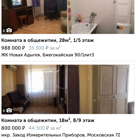
8
Комната в общежитии, 28м², 1/5 этаж
₽
₽
988 000
35 300
за м²
ЖК Новая Адыгея, Бжегокайская 90/1лит3
8
Комната в общежитии, 18м², 8/9 этаж
₽
₽
800 000
44 500
за м²
мкр. Завод Измерительных Приборов, Московская 72