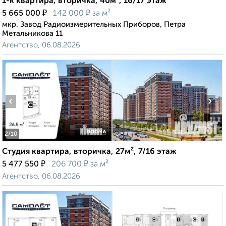
1-к квартира, вторичка, 40м², 16/17 этаж
₽
₽
5 665 000
142 000
за м²
мкр. Завод Радиоизмерительных Приборов, Петра
Метальникова 11
Агентство, 06.08.2026
‹
›
2
/10
Студия квартира, вторичка, 27м², 7/16 этаж
₽
₽
5 477 550
206 700
за м²
Агентство, 06.08.2026