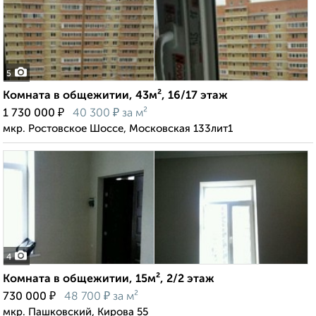
5
Комната в общежитии, 43м², 16/17 этаж
₽
₽
1 730 000
40 300
за м²
мкр. Ростовское Шоссе, Московская 133лит1
4
Комната в общежитии, 15м², 2/2 этаж
₽
₽
730 000
48 700
за м²
мкр. Пашковский, Кирова 55