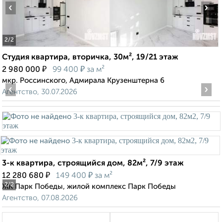
‹
›
2
/2
Студия квартира, вторичка, 30м², 19/21 этаж
₽
₽
2 980 000
99 400
за м²
мкр. Россинского, Адмирала Крузенштерна 6
‹
›
Агентство, 30.07.2026
3-к квартира, строящийся дом, 82м², 7/9 этаж
₽
₽
12 280 680
149 400
за м²
2
/2
ЖК Парк Победы, жилой комплекс Парк Победы
Агентство, 07.08.2026