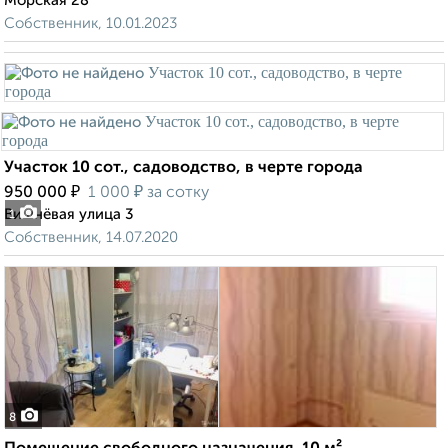
Морская 28
Собственник, 10.01.2023
Участок 10 сот., садоводство, в черте города
₽
₽
950 000
1 000
за сотку
Вишнёвая улица 3
1
Собственник, 14.07.2020
8