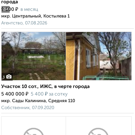
города
₽
9 500
в месяц
2
/4
мкр. Центральный, Костылева 1
Агентство, 07.08.2026
3
Участок 10 сот., ИЖС, в черте города
₽
₽
5 400 000
5 400
за сотку
мкр. Сады Калинина, Средняя 110
Собственник, 07.09.2020