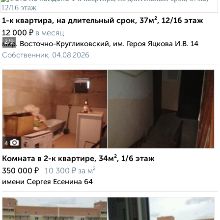
1-к квартира, на длительный срок, 37м², 12/16 этаж
₽
12 000
в месяц
2
/9
мкр. Восточно-Кругликовский, им. Героя Яцкова И.В. 14
Собственник, 04.08.2026
4
Комната в 2-к квартире, 34м², 1/6 этаж
₽
₽
350 000
10 300
за м²
имени Сергея Есенина 64