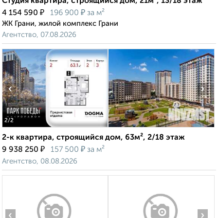
Студия квартира, строящийся дом, 21м², 13/18 этаж
₽
₽
4 154 590
196 900
за м²
ЖК Грани, жилой комплекс Грани
Агентство, 07.08.2026
‹
›
2
/2
2-к квартира, строящийся дом, 63м², 2/18 этаж
₽
₽
9 938 250
157 500
за м²
Агентство, 08.08.2026
‹
›