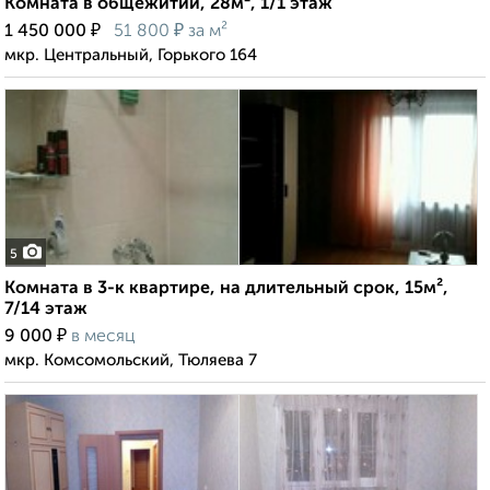
Комната в общежитии, 28м², 1/1 этаж
₽
₽
1 450 000
51 800
за м²
мкр. Центральный, Горького 164
5
Комната в 3-к квартире, на длительный срок, 15м²,
7/14 этаж
₽
9 000
в месяц
мкр. Комсомольский, Тюляева 7